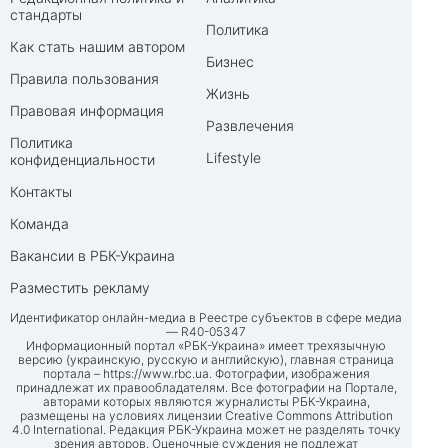
стандарты
Политика
Как стать нашим автором
Бизнес
Правила пользования
Жизнь
Правовая информация
Развлечения
Политика
Lifestyle
конфиденциальности
Контакты
Команда
Вакансии в РБК-Украина
Разместить рекламу
Идентификатор онлайн-медиа в Реестре субъектов в сфере медиа
— R40-05347
Информационный портал «РБК-Украина» имеет трехязычную
версию (украинскую, русскую и английскую), главная страница
портала –
https://www.rbc.ua
. Фотографии, изображения
принадлежат их правообладателям. Все фотографии на Портале,
авторами которых являются журналисты РБК-Украина,
размещены на условиях лицензии Creative Commons Attribution
4.0 International. Редакция РБК-Украина может не разделять точку
зрения авторов. Оценочные суждения не подлежат