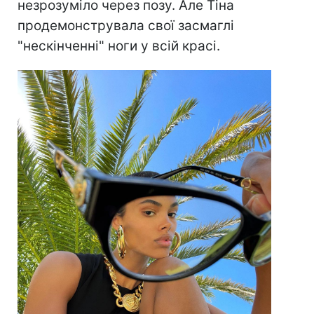
незрозуміло через позу. Але Тіна
продемонструвала свої засмаглі
"нескінченні" ноги у всій красі.