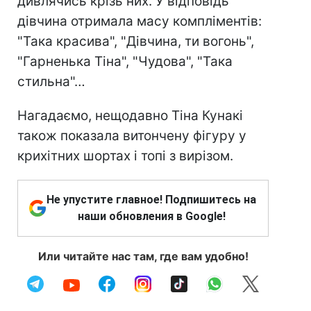
дивлячись крізь них. У відповідь
дівчина отримала масу компліментів:
"Така красива", "Дівчина, ти вогонь",
"Гарненька Тіна", "Чудова", "Така
стильна"…
Нагадаємо, нещодавно Тіна Кунакі
також показала витончену фігуру у
крихітних шортах і топі з вирізом.
Не упустите главное! Подпишитесь на
наши обновления в Google!
Или читайте нас там, где вам удобно!