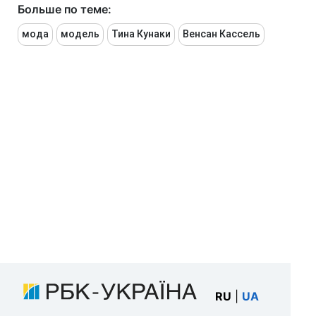
Больше по теме:
мода
модель
Тина Кунаки
Венсан Кассель
RU
|
UA