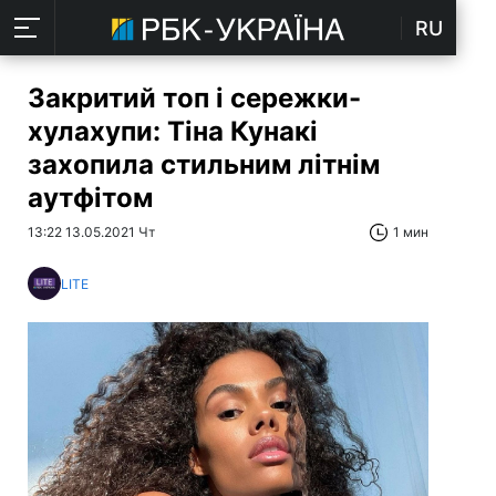
RU
Закритий топ і сережки-
хулахупи: Тіна Кунакі
захопила стильним літнім
аутфітом
13:22 13.05.2021 Чт
1 мин
LITE