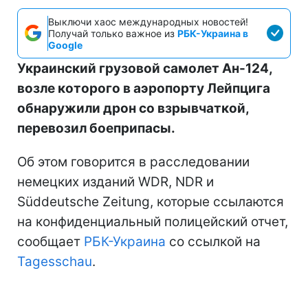
Выключи хаос международных новостей!
Получай только важное из
РБК-Украина в
Google
Украинский грузовой самолет Ан-124,
возле которого в аэропорту Лейпцига
обнаружили дрон со взрывчаткой,
перевозил боеприпасы.
Об этом говорится в расследовании
немецких изданий WDR, NDR и
Süddeutsche Zeitung, которые ссылаются
на конфиденциальный полицейский отчет,
сообщает
РБК-Украина
со ссылкой на
Tagesschau
.