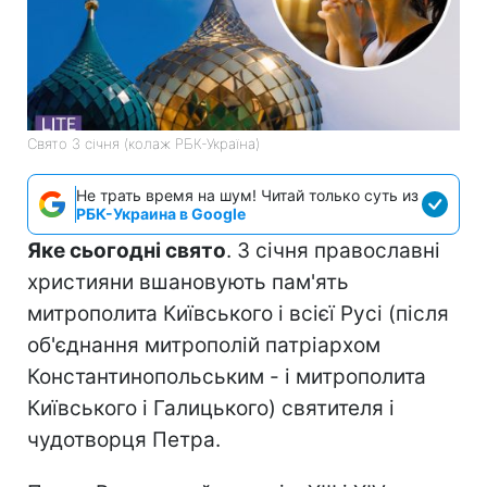
Свято 3 січня (колаж РБК-Україна)
Не трать время на шум! Читай только суть из
РБК-Украина в Google
Яке сьогодні свято
. 3 січня православні
християни вшановують пам'ять
митрополита Київського і всієї Русі (після
об'єднання митрополій патріархом
Константинопольським - і митрополита
Київського і Галицького) святителя і
чудотворця Петра.