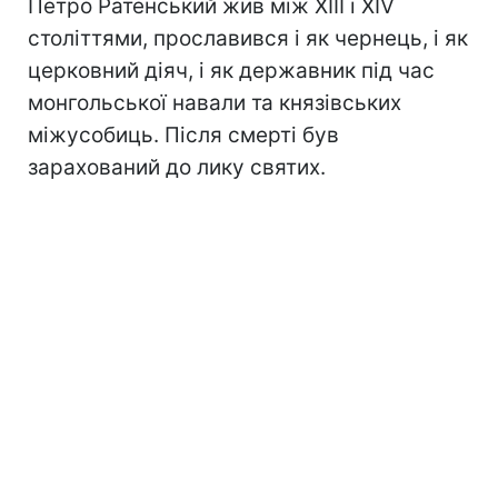
Петро Ратенський жив між XIII і XIV
століттями, прославився і як чернець, і як
церковний діяч, і як державник під час
монгольської навали та князівських
міжусобиць. Після смерті був
зарахований до лику святих.