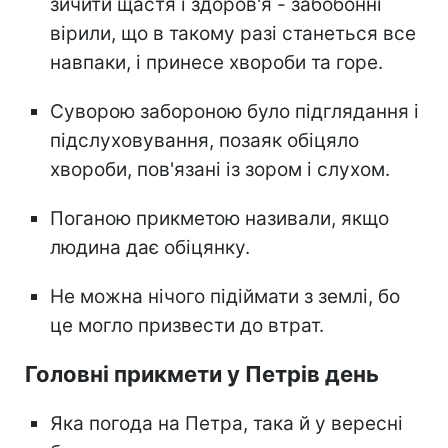
зичити щастя і здоров'я - забобонні
вірили, що в такому разі станеться все
навпаки, і принесе хвороби та горе.
Суворою забороною було підглядання і
підслуховування, позаяк обіцяло
хвороби, пов'язані із зором і слухом.
Поганою прикметою називали, якщо
людина дає обіцянку.
Не можна нічого підіймати з землі, бо
це могло призвести до втрат.
Головні прикмети у Петрів день
Яка погода на Петра, така й у вересні