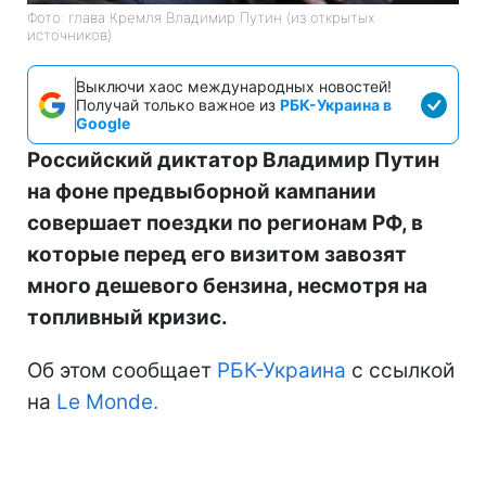
Фото: глава Кремля Владимир Путин (из открытых
источников)
Выключи хаос международных новостей!
Получай только важное из
РБК-Украина в
Google
Российский диктатор Владимир Путин
на фоне предвыборной кампании
совершает поездки по регионам РФ, в
которые перед его визитом завозят
много дешевого бензина, несмотря на
топливный кризис.
Об этом сообщает
РБК-Украина
с ссылкой
на
Le Monde.