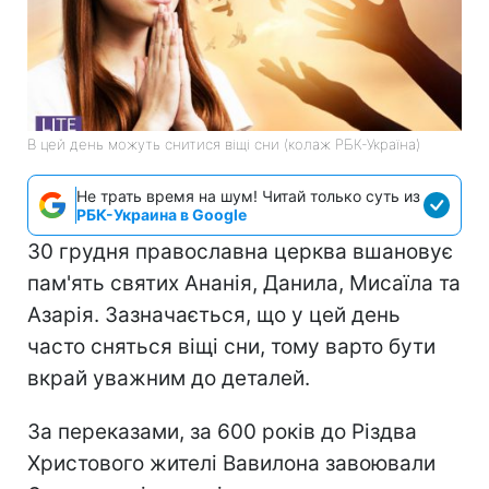
В цей день можуть снитися віщі сни (колаж РБК-Україна)
Не трать время на шум! Читай только суть из
РБК-Украина в Google
30 грудня православна церква вшановує
пам'ять святих Ананія, Данила, Мисаїла та
Азарія. Зазначається, що у цей день
часто сняться віщі сни, тому варто бути
вкрай уважним до деталей.
За переказами, за 600 років до Різдва
Христового жителі Вавилона завоювали