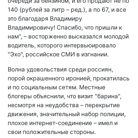
очереди за бензином, и его продают не по
140 (рублей за литр – ред.), а по 67, и все
это благодаря Владимиру
Владимировичу! Спасибо, что пришли к
нам", – восторженно высказался молодой
водитель, которого интервьюировало
"Эхо", российское СМИ в изгнании.
Волна удовольствия среди россиян,
порой окрашенного иронией, прокатилась
и по социальным сетям. Местные
блогеры объяснили, что визит "барина",
несмотря на неудобства – перекрытие
движения, значительный набор полиции,
плохое интернет-соединение – имел и
свои положительные стороны.