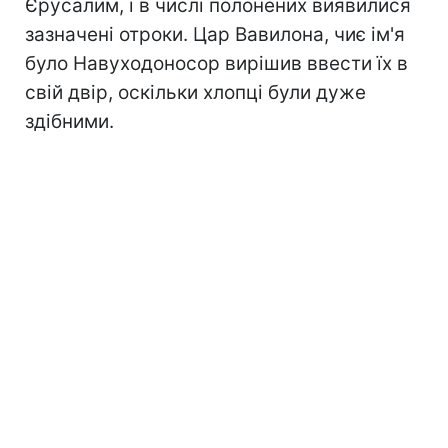
Єрусалим, і в числі полонених виявилися
зазначені отроки. Цар Вавилона, чиє ім'я
було Навуходоносор вирішив ввести їх в
свій двір, оскільки хлопці були дуже
здібними.