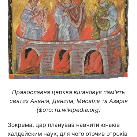
Православна церква вшановує пам'ять
святих Ананія, Данила, Мисаїла та Азарія
(фото: ru.wikipedia.org)
Зокрема, цар планував навчити юнаків
халдейским наук, для чого оточив отроків