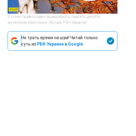
5 січня православні вшановують пам'ять десяти
мучеників Критських (колаж РБК-Україна)
Не трать время на шум! Читай только
суть из
РБК-Украина в Google