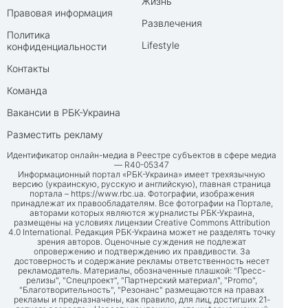
Жизнь
Правовая информация
Развлечения
Политика
Lifestyle
конфиденциальности
Контакты
Команда
Вакансии в РБК-Украина
Разместить рекламу
Идентификатор онлайн-медиа в Реестре субъектов в сфере медиа
— R40-05347
Информационный портал «РБК-Украина» имеет трехязычную
версию (украинскую, русскую и английскую), главная страница
портала –
https://www.rbc.ua
. Фотографии, изображения
принадлежат их правообладателям. Все фотографии на Портале,
авторами которых являются журналисты РБК-Украина,
размещены на условиях лицензии Creative Commons Attribution
4.0 International. Редакция РБК-Украина может не разделять точку
зрения авторов. Оценочные суждения не подлежат
опровержению и подтверждению их правдивости. За
достоверность и содержание рекламы ответственность несет
рекламодатель. Материалы, обозначенные плашкой: "Пресс-
релизы", "Спецпроект", "Партнерский материал", "Promo",
"Благотворительность", "Резонанс" размещаются на правах
рекламы и предназначены, как правило, для лиц, достигших 21-