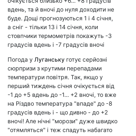
очікується близько +6... +8 градусів
вдень, та й вночі до нуля доходити не
буде. Дощі прогнозуються 1 і 4 січня,
а сніг - тільки 13 і 14 січня, коли
стовпчики термометрів покажуть -3
градусів вдень і -7 градусів вночі
Погода у
Луганську
готує серйозні
сюрпризи з крутими перепадами
температури повітря. Так, якщо у
перший тиждень січня очікується від
-1 до +5 вдень до -1... +2 вночі, то вже
на Різдво температура "впаде" до -8
градусів вдень і - що дивно - до +2
вночі! Але нічні "морози" дуже швидко
"отямляться" і теж спадуть набагато