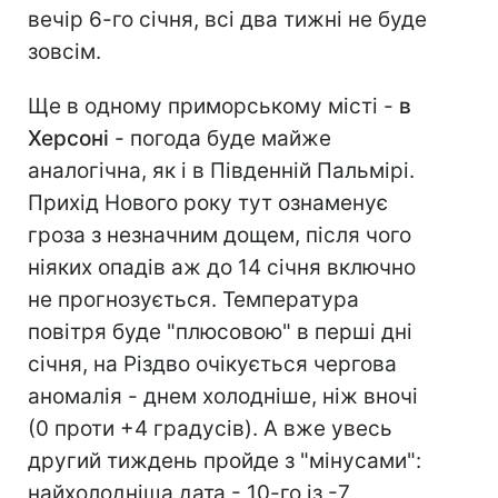
вечір 6-го січня, всі два тижні не буде
зовсім.
Ще в одному приморському місті -
в
Херсоні
- погода буде майже
аналогічна, як і в Південній Пальмірі.
Прихід Нового року тут ознаменує
гроза з незначним дощем, після чого
ніяких опадів аж до 14 січня включно
не прогнозується. Температура
повітря буде "плюсовою" в перші дні
січня, на Різдво очікується чергова
аномалія - днем холодніше, ніж вночі
(0 проти +4 градусів). А вже увесь
другий тиждень пройде з "мінусами":
найхолодніша дата - 10-го із -7