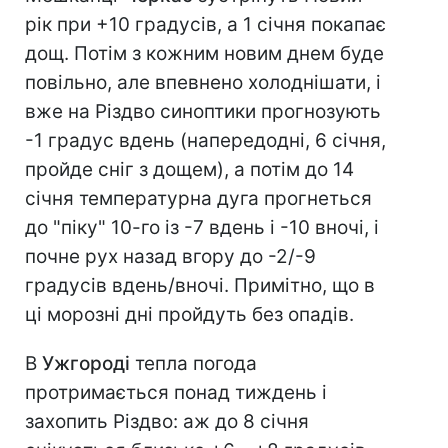
рік при +10 градусів, а 1 січня покапає
дощ. Потім з кожним новим днем буде
повільно, але впевнено холоднішати, і
вже на Різдво синоптики прогнозують
-1 градус вдень (напередодні, 6 січня,
пройде сніг з дощем), а потім до 14
січня температурна дуга прогнеться
до "піку" 10-го із -7 вдень і -10 вночі, і
почне рух назад вгору до -2/-9
градусів вдень/вночі. Примітно, що в
ці морозні дні пройдуть без опадів.
В
Ужгороді
тепла погода
протримається понад тиждень і
захопить Різдво: аж до 8 січня