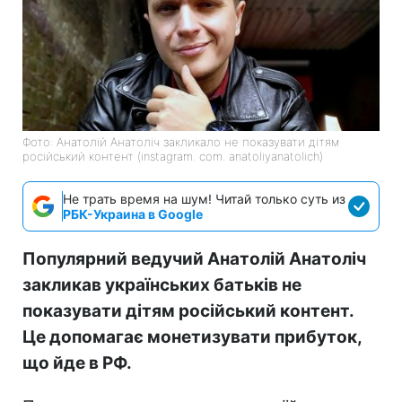
Фото: Анатолій Анатоліч закликало не показувати дітям
російський контент (instagram. com. anatoliyanatolich)
Не трать время на шум! Читай только суть из
РБК-Украина в Google
Популярний ведучий Анатолій Анатоліч
закликав українських батьків не
показувати дітям російський контент.
Це допомагає монетизувати прибуток,
що йде в РФ.