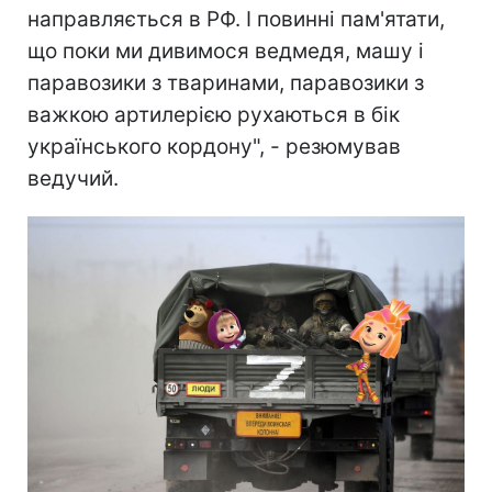
направляється в РФ. І повинні пам'ятати,
що поки ми дивимося ведмедя, машу і
паравозики з тваринами, паравозики з
важкою артилерією рухаються в бік
українського кордону", - резюмував
ведучий.