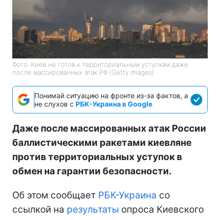
Фото: Киев не готов к территориальным уступкам даже
после массированных атак РФ (Getty Images)
Понимай ситуацию на фронте из-за фактов, а
не слухов с
РБК-Украина в Google
Даже после массированных атак России
баллистическими ракетами киевляне
против территориальных уступок в
обмен на гарантии безопасности.
Об этом сообщает
РБК-Украина
со
ссылкой на
результаты
опроса Киевского