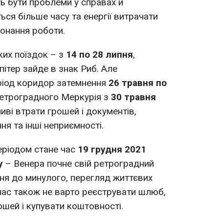
ть бути проблеми у справах й
ся більше часу та енергії витрачати
конання роботи.
ких поїздок – з
14 по 28 липня
,
ітер зайде в знак Риб. Але
ріод коридор затемнення
26 травня по
 ретроградного Меркурія з
30 травня
иві втрати грошей і документів,
ня та інші неприємності.
еріодом стане час
19 грудня 2021
ку
– Венера почне свій ретроградний
ня до минулого, перегляд життєвих
 час також не варто реєструвати шлюб,
ошей і купувати коштовності.