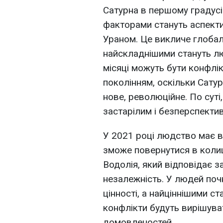
Сатурна в першому градусі
факторами стануть аспекти
Ураном. Це викличе глобаль
найскладнішими стануть лют
місяці можуть бути конфлі
поколінням, оскільки Сату
нове, революційне. По суті
застарілим і безперспекти
У 2021 році людство має в
зможе повернутися в колиш
Водолія, який відповідає за
незалежність. У людей поч
цінності, а найціннішими ст
конфлікти будуть вирішув
домовленостей.