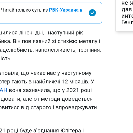
не 
дав
 Читай только суть из
РБК-Украина в
инт
Ген
лися лічені дні, і наступний рік
ка. Він пов'язаний зі стихією металу і
ацелюбність, наполегливість, терпіння,
ість.
повіла, що чекає нас у наступному
дстерігають в найближчі 12 місяців. У
ІАН
вона зазначила, що у 2021 році
ацювати, але от методи доведеться
овитися від старого і впроваджувати
21 році буде з'єднання Юпітера і