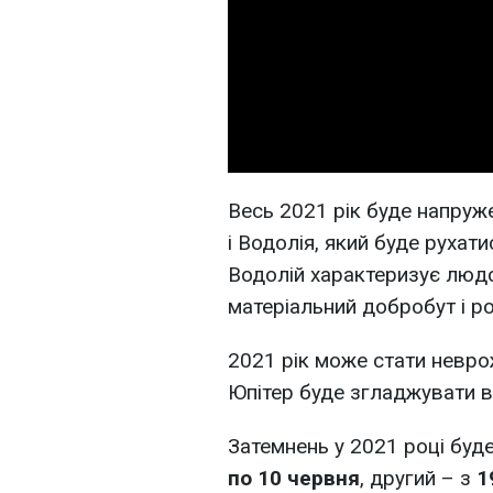
Весь 2021 рік буде напруж
і Водолія, який буде рухат
Водолій характеризує людс
матеріальний добробут і р
2021 рік може стати невро
Юпітер буде згладжувати в
Затемнень у 2021 році буд
по 10 червня
, другий – з
1