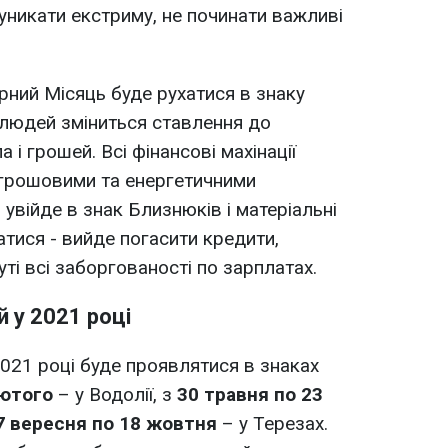
 уникати екстриму, не починати важливі
ний Місяць буде рухатися в знаку
у людей зміниться ставлення до
а і грошей. Всі фінансові махінації
 грошовими та енергетичними
 увійде в знак Близнюків і матеріальні
тися - вийде погасити кредити,
ті всі заборгованості по зарплатах.
 у 2021 році
021 році буде проявлятися в знаках
лютого
– у Водолії, з
30 травня по 23
7 вересня по 18 жовтня
– у Терезах.