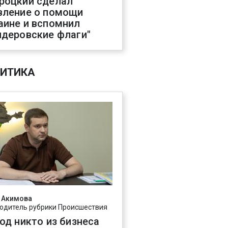
роцкий сделал
вление о помощи
аине и вспомнил
ндеровские флаги"
ИТИКА
 Акимова
одитель рубрики Происшествия
год никто из бизнеса