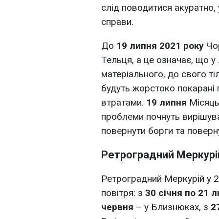
слід поводитися акуратно,
справи.
До
19 липня 2021 року
Чор
Тельця, а це означає, що 
матеріального, до свого тіл
будуть жорстоко покарані
втратами.
19 липня
Місяць
проблеми почнуть вирішува
повернути борги та поверну
Ретроградний Меркурій
Ретроградний Меркурій у 2
повітря: з
30 січня по 21 
червня
– у Близнюках, з
2