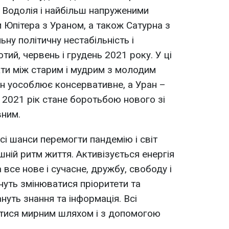
 Водолія і найбільш напруженими
 Юпітера з Ураном, а також Сатурна з
ну політичну нестабільність і
ий, червень і грудень 2021 року. У ці
кти між старим і мудрим з молодим
рн уособлює консервативне, а Уран –
, 2021 рік стане боротьбою нового зі
вним.
сі шанси перемогти пандемію і світ
ній ритм життя. Активізується енергія
 все нове і сучасне, дружбу, свободу і
нуть змінюватися пріоритети та
ануть знання та інформація. Всі
атися мирним шляхом і з допомогою