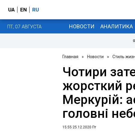
UA
EN
RU
НОВОСТИ
АНАЛИТИКА
ПТ, 07 АВГУСТА
О
Главная
»
Новости
»
Стиль жиз
Чотири зат
жорсткий р
Меркурій: а
головні неб
15:55 25.12.2020 Пт