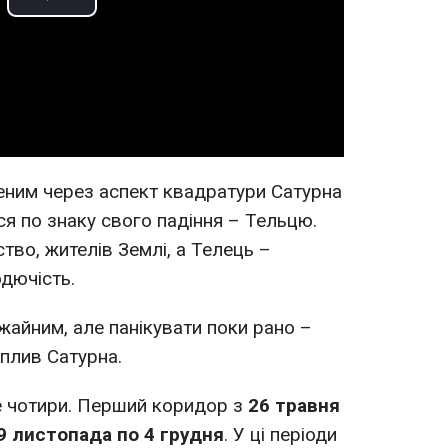
Play
Video
еним через аспект квадратури Сатурна
ися по знаку свого падіння – Тельцю.
тво, жителів Землі, а Телець –
одючість.
жайним, але панікувати поки рано –
плив Сатурна.
е чотири. Перший коридор з
26 травня
9 листопада по 4 грудня
. У ці періоди