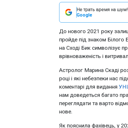
Не трать время на шум!
Google
До нового 2021 року залиши
пройде під знаком Білого Би
на Сході Бик символізує пр
врівноваженість і витривал
Астролог Марина Скаді роз
році і які небезпеки нас пі
коментарі для видання
УН
нам доведеться багато пр
переглядати та варто відм
нове.
Як пояснила фахівець, у 20