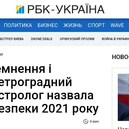
ПОЛИТИКА
БИЗНЕС
ЖИЗНЬ
СПОРТ
WAVE
БСТРЕЛ КИЕВА
DRONE DEALS
ОРМУЗСКИЙ ПРОЛИВ
ВОЙНА В УКРАИ
ни
НОВО
емнення і
етроградний
стролог назвала
езпеки 2021 року
4 мин