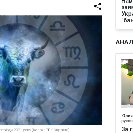
Нав
зая
Укр
"ба
АНАЛ
Юлия
руков
За 
періоди 2021 року (Колаж РБК-Україна)