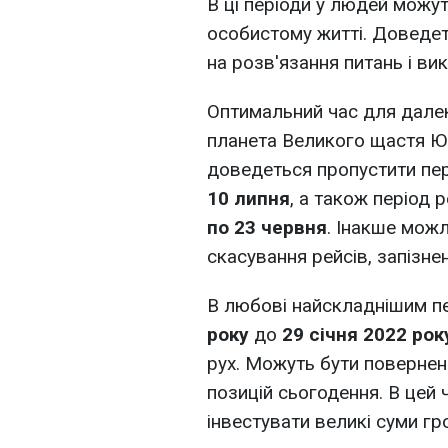
В ці періоди у людей можу
особистому житті. Доведеть
на розв'язання питань і ви
Оптимальний час для дале
планета Великого щастя Юп
доведеться пропустити пе
10 липня
, а також період
по 23 червня
. Інакше можл
скасування рейсів, запізнен
В любові найскладнішим п
року
до
29 січня 2022 ро
рух. Можуть бути повернен
позицій сьогодення. В цей
інвестувати великі суми гр