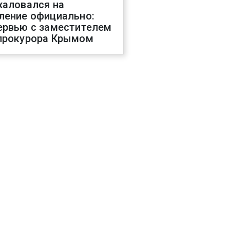
жаловался на
ление официально:
ервью с заместителем
прокурора Крымом