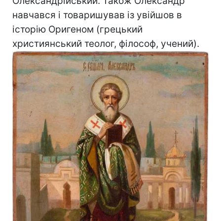
Олександрійський. Також Олександр
навчався і товаришував із увійшов в
історію Оригеном (грецький
християнський теолог, філософ, учений).