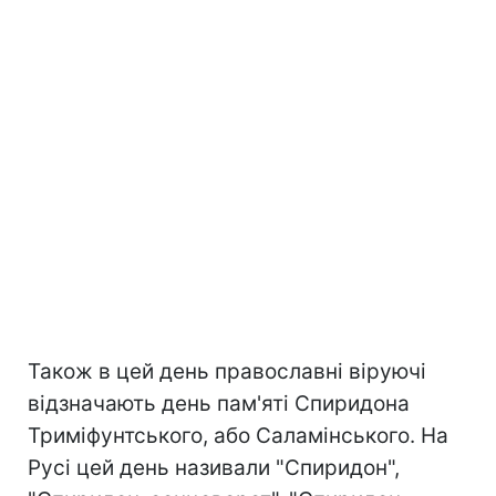
Також в цей день православні віруючі
відзначають день пам'яті Спиридона
Триміфунтського, або Саламінського. На
Русі цей день називали "Спиридон",