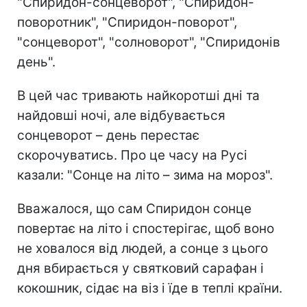
"Спиридон-сонцеворот", "Спиридон-
поворотник", "Спиридон-поворот",
"сонцеворот", "солноворот", "Спиридонів
день".
В цей час тривають найкоротші дні та
найдовші ночі, але відбувається
сонцеворот – день перестає
скорочуватись. Про це часу на Русі
казали: "Сонце на літо – зима на мороз".
Вважалося, що сам Спиридон сонце
повертає на літо і спостерігає, щоб воно
не ховалося від людей, а сонце з цього
дня вбирається у святковий сарафан і
кокошник, сідає на віз і їде в теплі країни.