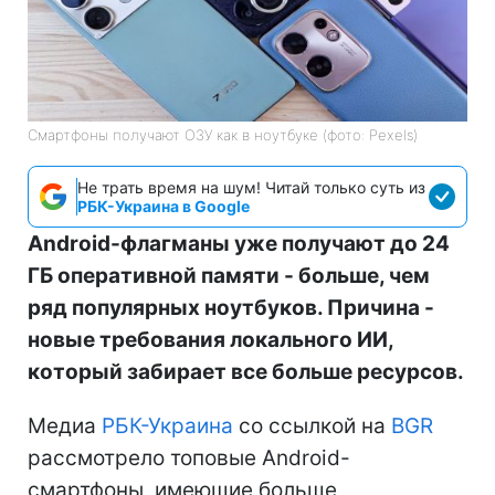
Смартфоны получают ОЗУ как в ноутбуке (фото: Pexels)
Не трать время на шум! Читай только суть из
РБК-Украина в Google
Android-флагманы уже получают до 24
ГБ оперативной памяти - больше, чем
ряд популярных ноутбуков. Причина -
новые требования локального ИИ,
который забирает все больше ресурсов.
Медиа
РБК-Украина
со ссылкой на
BGR
рассмотрело топовые Android-
смартфоны, имеющие больше