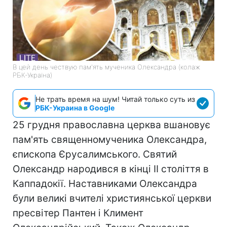
В цей день чествую пам'ять мученика Олександра (колаж
РБК-Україна)
Не трать время на шум! Читай только суть из
РБК-Украина в Google
25 грудня православна церква вшановує
пам'ять священномученика Олександра,
єпископа Єрусалимського. Святий
Олександр народився в кінці II століття в
Каппадокії. Наставниками Олександра
були великі вчителі християнської церкви
пресвітер Пантен і Климент