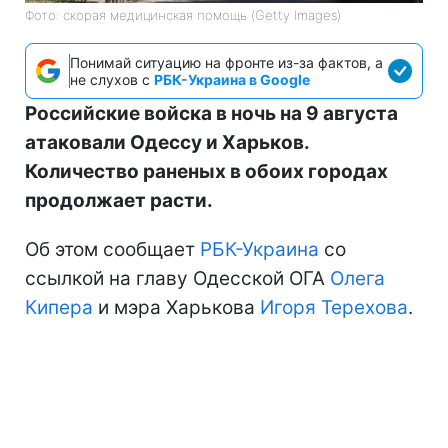
Фото: скорая медицинская помощь (Getty Images)
Понимай ситуацию на фронте из-за фактов, а
не слухов с
РБК-Украина в Google
Российские войска в ночь на 9 августа
атаковали Одессу и Харьков.
Количество раненых в обоих городах
продолжает расти.
Об этом сообщает
РБК-Украина
со
ссылкой на главу Одесской ОГА
Олега
Кипера
и мэра Харькова
Игоря Терехова
.