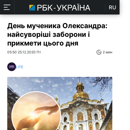
RU
День мученика Олександра:
найсуворіші заборони і
прикмети цього дня
05:50 25.12.2020 Пт
2 мин
LITE