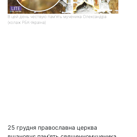
В цей день чествую пам'ять мученика Олександра
(колаж РБК-Україна)
25 грудня православна церква
вшановує пам'ять священномученика