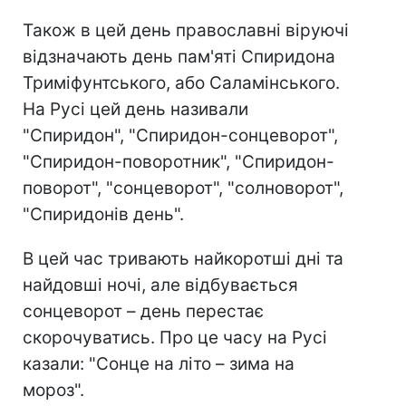
Також в цей день православні віруючі
відзначають день пам'яті Спиридона
Триміфунтського, або Саламінського.
На Русі цей день називали
"Спиридон", "Спиридон-сонцеворот",
"Спиридон-поворотник", "Спиридон-
поворот", "сонцеворот", "солноворот",
"Спиридонів день".
В цей час тривають найкоротші дні та
найдовші ночі, але відбувається
сонцеворот – день перестає
скорочуватись. Про це часу на Русі
казали: "Сонце на літо – зима на
мороз".