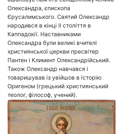
Олександра, єпископа
Єрусалимського. Святий Олександр
народився в кінці II століття в
Каппадокії. Наставниками
Олександра були великі вчителі
християнської церкви пресвітер
Пантен і Климент Олександрійський.
Також Олександр навчався і
товаришував із увійшов в історію
Оригеном (грецький християнський
теолог, філософ, учений).