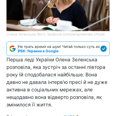
Олена Зеленська (Фото: facebook.com/olenazelenska official)
Не трать время на шум! Читай только суть из
РБК-Украина в Google
Перша леді України Олена Зеленська
розповіла, яка зустріч за останні півтора
року їй сподобалася найбільше. Вона
давно не давала інтерв'ю пресі й не дуже
активна в соціальних мережах, але
нещодавно вона відверто розповіла, як
змінилося її життя.