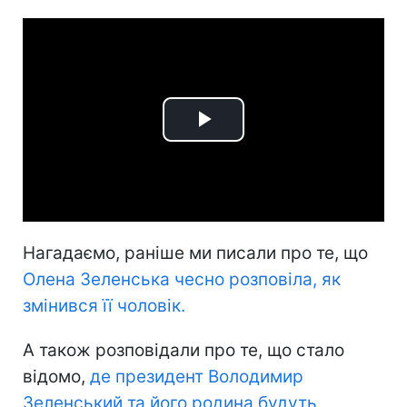
Play
Video
Нагадаємо, раніше ми писали про те, що
Олена Зеленська чесно розповіла, як
змінився її чоловік.
А також розповідали про те, що стало
відомо,
де президент Володимир
Зеленський та його родина будуть