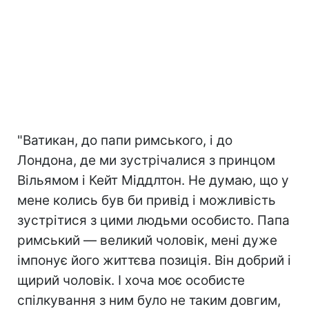
"Ватикан, до папи римського, і до
Лондона, де ми зустрічалися з принцом
Вільямом і Кейт Міддлтон. Не думаю, що у
мене колись був би привід і можливість
зустрітися з цими людьми особисто. Папа
римський — великий чоловік, мені дуже
імпонує його життєва позиція. Він добрий і
щирий чоловік. І хоча моє особисте
спілкування з ним було не таким довгим,