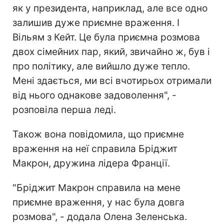
як у президента, наприклад, але все одно
залишив дуже приємне враження. І
Вільям з Кейт. Це була приємна розмова
двох сімейних пар, який, звичайно ж, був і
про політику, але вийшло дуже тепло.
Мені здається, ми всі вчотирьох отримали
від нього однакове задоволення", -
розповіла перша леді.
Також вона повідомила, що приємне
враження на неї справила Бріджит
Макрон, дружина лідера Франції.
"Бріджит Макрон справила на мене
приємне враження, у нас була довга
розмова", - додала Олена Зеленська.