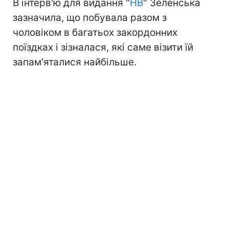
В інтерв'ю для видання "
НВ
" Зеленська
зазначила, що побувала разом з
чоловіком в багатьох закордонних
поїздках і зізналася, які саме візити їй
запам'яталися найбільше.