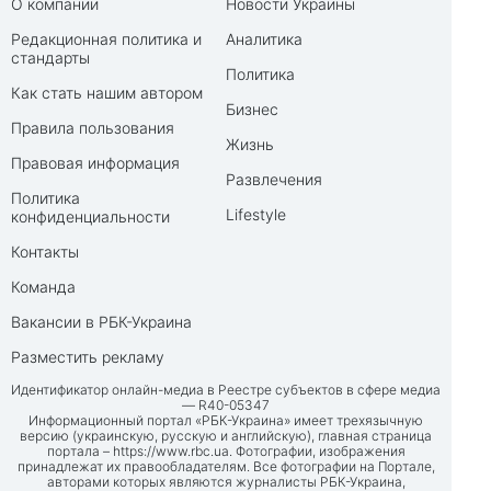
О компании
Новости Украины
Редакционная политика и
Аналитика
стандарты
Политика
Как стать нашим автором
Бизнес
Правила пользования
Жизнь
Правовая информация
Развлечения
Политика
Lifestyle
конфиденциальности
Контакты
Команда
Вакансии в РБК-Украина
Разместить рекламу
Идентификатор онлайн-медиа в Реестре субъектов в сфере медиа
— R40-05347
Информационный портал «РБК-Украина» имеет трехязычную
версию (украинскую, русскую и английскую), главная страница
портала –
https://www.rbc.ua
. Фотографии, изображения
принадлежат их правообладателям. Все фотографии на Портале,
авторами которых являются журналисты РБК-Украина,