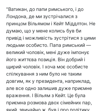
"Ватикан, до папи римського, і до
Лондона, де ми зустрічалися з
принцом Вільямом і Кейт Міддлтон. Не
думаю, що у мене колись був би
привід і можливість зустрітися з цими
людьми особисто. Папа римський —
великий чоловік, мені дуже імпонує
його життєва позиція. Він добрий і
щирий чоловік. І хоча моє особисте
спілкування з ним було не таким
довгим, як у президента, наприклад,
але все одно залишив дуже приємне
враження. І Вільям з Кейт. Це була
приємна розмова двох сімейних пар,
який, звичайно ж, був і про політику,