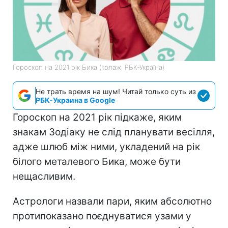
Гороскоп на 2021 рік Бика (колаж: РБК-Україна)
Не трать время на шум! Читай только суть из
РБК-Украина в Google
Гороскоп на 2021 рік підкаже, яким
знакам Зодіаку не слід планувати весілля,
адже шлюб між ними, укладений на рік
білого металевого Бика, може бути
нещасливим.
Астрологи назвали пари, яким абсолютно
протипоказано поєднуватися узами у