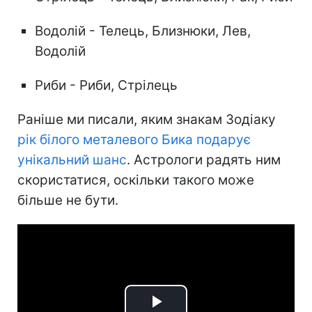
Водолій - Телець, Близнюки, Лев,
Водолій
Риби - Риби, Стрілець
Раніше ми писали, яким знакам Зодіаку
рік білого металевого Бика подарує
унікальний шанс
. Астрологи радять ним
скористатися, оскільки такого може
більше не бути.