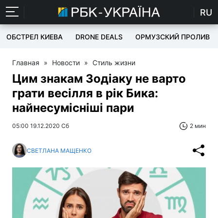
RU
ОБСТРЕЛ КИЕВА
DRONE DEALS
ОРМУЗСКИЙ ПРОЛИВ
Главная
»
Новости
»
Стиль жизни
Цим знакам Зодіаку не варто
грати весілля в рік Бика:
найнесумісніші пари
05:00 19.12.2020 Сб
2 мин
СВЕТЛАНА МАЩЕНКО