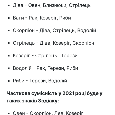
Діва - Овен, Близнюки, Стрілець
Ваги - Рак, Козеріг, Риби
Скорпіон - Діва, Стрілець, Водолій
Стрілець - Діва, Козеріг, Скорпіон
Козеріг - Стрілець і Терези
Водолій - Рак, Терези, Риби
Риби - Терези, Водолій
Часткова сумісність у 2021 році буде у
таких знаків Зодіаку:
Овен - Скорпіон, Лев, Козеріг