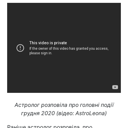
Астролог розповіла про головні події
грудня 2020 (відео: AstroLeona)
Раніше астролог розповіла, про