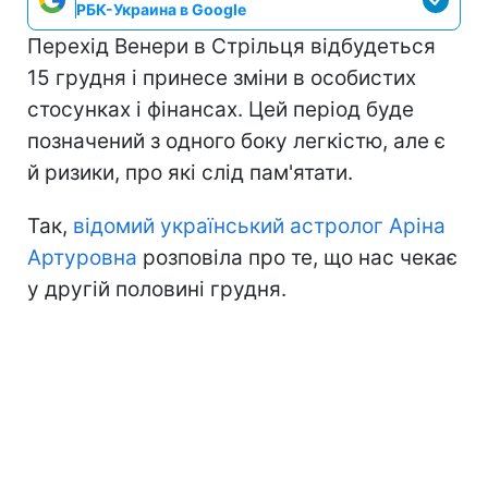
РБК-Украина в Google
Перехід Венери в Стрільця відбудеться
15 грудня і принесе зміни в особистих
стосунках і фінансах. Цей період буде
позначений з одного боку легкістю, але є
й ризики, про які слід пам'ятати.
Так,
відомий український астролог Аріна
Артуровна
розповіла про те, що нас чекає
у другій половині грудня.