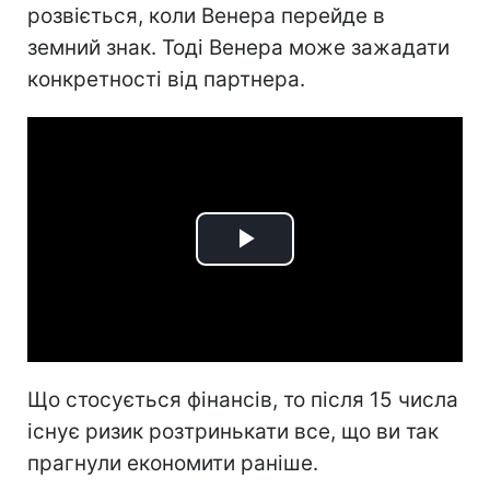
розвіється, коли Венера перейде в
земний знак. Тоді Венера може зажадати
конкретності від партнера.
Play
Video
Що стосується фінансів, то після 15 числа
існує ризик розтринькати все, що ви так
прагнули економити раніше.