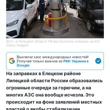
Фото: в Липецкой области РФ выстроились очереди на АЗС
(Getty Images)
Выключи хаос международных новостей!
Получай только важное из
РБК-Украина в
Google
На заправках в Елецком районе
Липецкой области России образовались
огромные очереди за горючим, а на
многих АЗС она вообще исчезла. Это
происходит на фоне заявлений местных
властей о якобы стабилизации