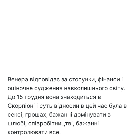
Венера відповідає за стосунки, фінанси і
оціночне судження навколишнього світу.
До 15 грудня вона знаходиться в
Скорпіоні і суть відносин в цей час була в
сексі, грошах, бажанні домінувати в
шлюбі, співробітництві, бажанні
контролювати все.