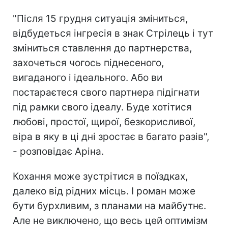
"Після 15 грудня ситуація зміниться,
відбудеться інгресія в знак Стрілець і тут
зміниться ставлення до партнерства,
захочеться чогось піднесеного,
вигаданого і ідеального. Або ви
постараєтеся свого партнера підігнати
під рамки свого ідеалу. Буде хотітися
любові, простої, щирої, безкорисливої,
віра в яку в ці дні зростає в багато разів",
- розповідає Аріна.
Кохання може зустрітися в поїздках,
далеко від рідних місць. І роман може
бути бурхливим, з планами на майбутнє.
Але не виключено, що весь цей оптимізм