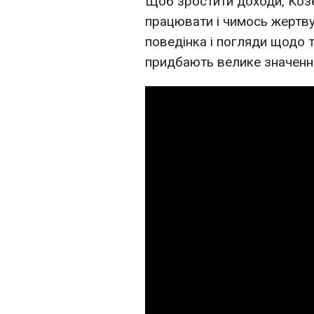
Щоб зростити доходи, Коз
працювати і чимось жертву
поведінка і погляди щодо 
придбають велике значенн