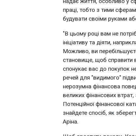
надає життя, особливо у с
праці, тобто з тими сфера
будувати своїми руками аб
"В цьому році вам не потрі
ініціативу та діяти, напри
Можливо, ви перебільшуєте
становище, щоб справити в
спонукає вас до покупок н
речей для "видимого" підв
нерозумна фінансова пове
великих фінансових втрат, 
Потенційної фінансової ка
знайдете спосіб, як зберегт
Аріна.