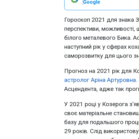
Google
Гороскоп 2021 для знака Зо
перспективи, можливості, ша
білого металевого Бика. Ас
наступний рік у сферах коха
саморозвитку для цього зн
Прогноз на 2021 рік для 
астролог Аріна Артуровна.
Асцендента, адже так прог
У 2021 році у Козерога з'
своє матеріальне становищ
базу для подальшого процв
29 років. Слід використову