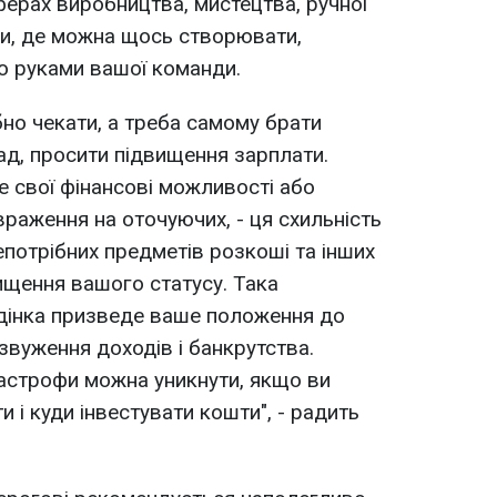
ферах виробництва, мистецтва, ручної
ми, де можна щось створювати,
о руками вашої команди.
бно чекати, а треба самому брати
клад, просити підвищення зарплати.
 свої фінансові можливості або
раження на оточуючих, - ця схильність
епотрібних предметів розкоші та інших
ищення вашого статусу. Така
дінка призведе ваше положення до
звуження доходів і банкрутства.
тастрофи можна уникнути, якщо ви
и і куди інвестувати кошти", - радить