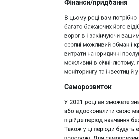
Фінанси/придбання
В цьому році вам потрібно
багато бажаючих його віді
ворогів і закінчуючи ваши
серпні можливий обман і кр
витрати на юридичні послуг
можливий в січні-лютому, л
моніторингу та інвестицій у
Саморозвиток
У 2021 році ви зможете зна
або вдосконалити свою май
підійде період навчання бе
Також у ці періоди будуть е
подорожі. Для самопрезента