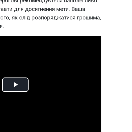
ерогові рекомендується наполегливо
вати для досягнення мети. Ваша
того, як слід розпоряджатися грошима,
я.
Play
Video