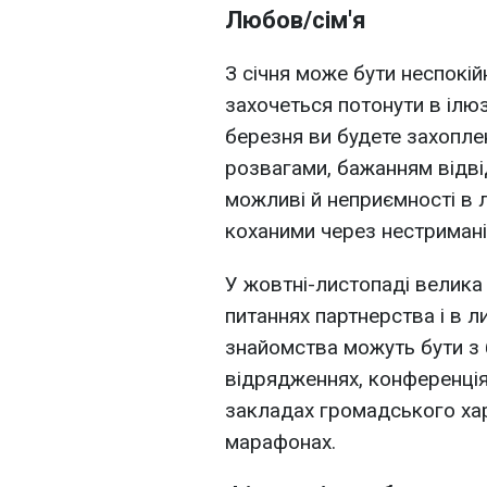
Любов/сім'я
З січня може бути неспокій
захочеться потонути в ілюз
березня ви будете захопле
розвагами, бажанням відвід
можливі й неприємності в л
коханими через нестриманіс
У жовтні-листопаді велика 
питаннях партнерства і в л
знайомства можуть бути з 
відрядженнях, конференціях
закладах громадського хар
марафонах.