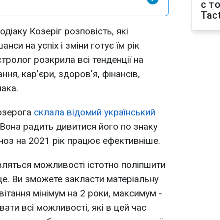
с т
Tact
діаку Козеріг розповість, які
нси на успіх і зміни готує їм рік
тролог розкрила всі тенденції на
ння, кар'єри, здоров'я, фінансів,
ака.
Козерога
склала відомий український
Вона радить дивитися його по знаку
ноз на 2021 рік працює ефективніше.
являться можливості істотно поліпшити
е. Ви зможете закласти матеріальну
ітання мінімум на 2 роки, максимум -
вати всі можливості, які в цей час