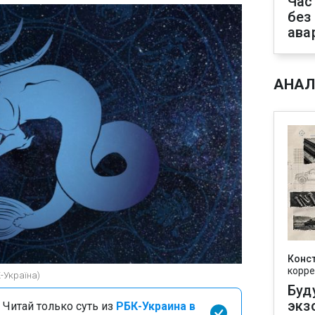
Час
без
ава
АНАЛ
Конс
корре
-Україна)
Буд
экз
 Читай только суть из
РБК-Украина в