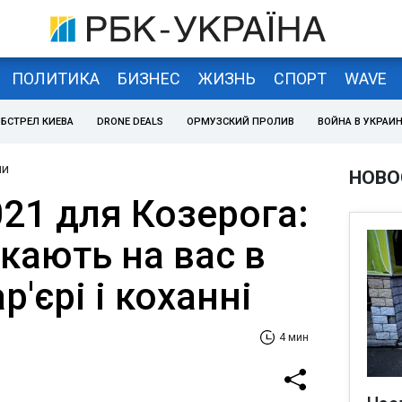
ПОЛИТИКА
БИЗНЕС
ЖИЗНЬ
СПОРТ
WAVE
БСТРЕЛ КИЕВА
DRONE DEALS
ОРМУЗСКИЙ ПРОЛИВ
ВОЙНА В УКРАИ
ни
НОВО
21 для Козерога:
екають на вас в
р'єрі і коханні
4 мин