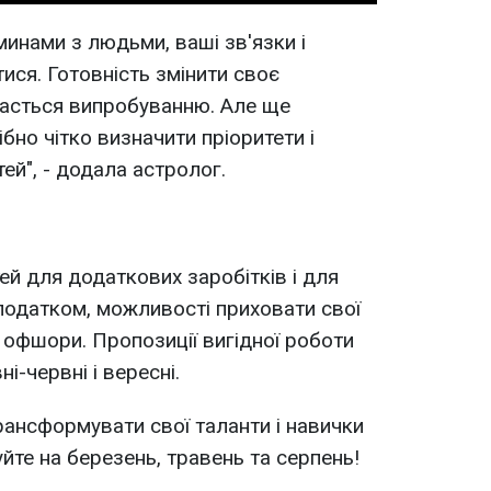
инами з людьми, ваші зв'язки і
ися. Готовність змінити своє
дасться випробуванню. Але ще
бно чітко визначити пріоритети і
ей", - додала астролог.
ей для додаткових заробітків і для
податком, можливості приховати свої
 офшори. Пропозиції вигідної роботи
ні-червні і вересні.
рансформувати свої таланти і навички
йте на березень, травень та серпень!