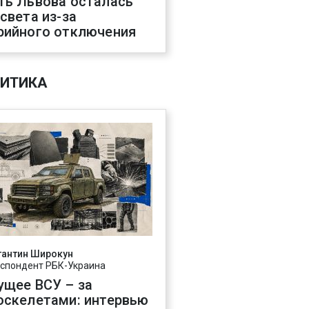
ть Львова осталась
 света из-за
рийного отключения
ИТИКА
тантин Широкун
спондент РБК-Украина
ущее ВСУ – за
оскелетами: интервью