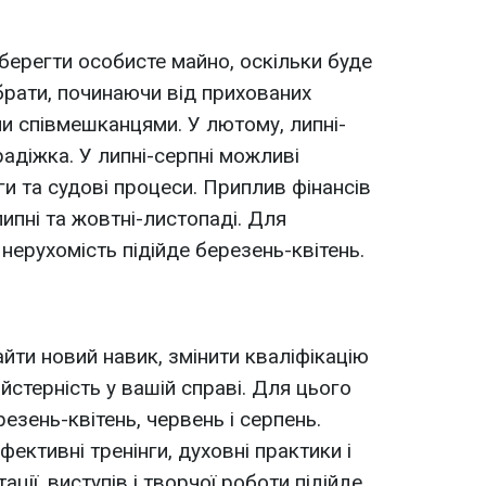
 берегти особисте майно, оскільки буде
брати, починаючи від прихованих
ми співмешканцями. У лютому, липні-
адіжка. У липні-серпні можливі
и та судові процеси. Приплив фінансів
ипні та жовтні-листопаді. Для
 нерухомість підійде березень-квітень.
йти новий навик, змінити кваліфікацію
стерність у вашій справі. Для цього
резень-квітень, червень і серпень.
фективні тренінги, духовні практики і
ції, виступів і творчої роботи підійде