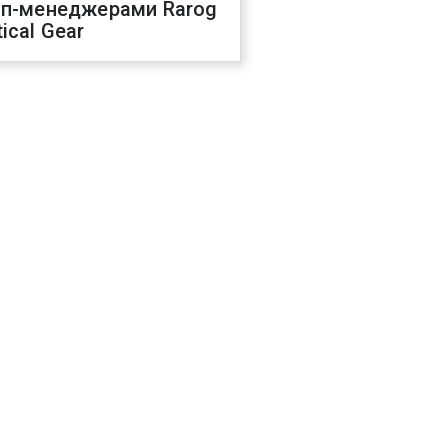
оп-менеджерами Rarog
ical Gear