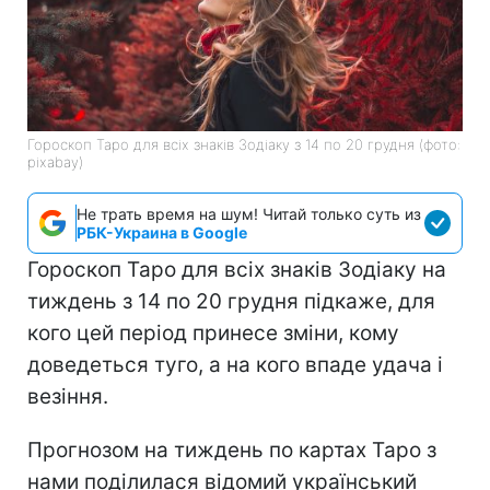
Гороскоп Таро для всіх знаків Зодіаку з 14 по 20 грудня (фото:
pixabay)
Не трать время на шум! Читай только суть из
РБК-Украина в Google
Гороскоп Таро для всіх знаків Зодіаку на
тиждень з 14 по 20 грудня підкаже, для
кого цей період принесе зміни, кому
доведеться туго, а на кого впаде удача і
везіння.
Прогнозом на тиждень по картах Таро з
нами поділилася відомий український