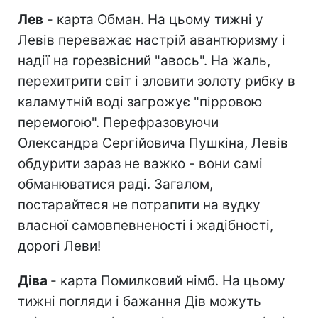
Лев
- карта Обман. На цьому тижні у
Левів переважає настрій авантюризму і
надії на горезвісний "авось". На жаль,
перехитрити світ і зловити золоту рибку в
каламутній воді загрожує "пірровою
перемогою". Перефразовуючи
Олександра Сергійовича Пушкіна, Левів
обдурити зараз не важко - вони самі
обманюватися раді. Загалом,
постарайтеся не потрапити на вудку
власної самовпевненості і жадібності,
дорогі Леви!
Діва
- карта Помилковий німб. На цьому
тижні погляди і бажання Дів можуть