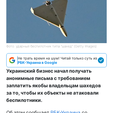
Фото: ударный беспилотник типа "шахед" (Getty Images)
Не трать время на шум! Читай только суть из
РБК-Украина в Google
Украинский бизнес начал получать
анонимные письма с требованием
заплатить якобы владельцам шахедов
за то, чтобы их объекты не атаковали
беспилотники.
Об этом сообщает
РБК-Украина
со