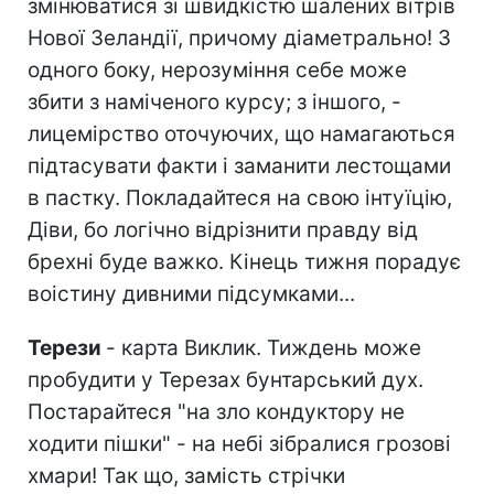
змінюватися зі швидкістю шалених вітрів
Нової Зеландії, причому діаметрально! З
одного боку, нерозуміння себе може
збити з наміченого курсу; з іншого, -
лицемірство оточуючих, що намагаються
підтасувати факти і заманити лестощами
в пастку. Покладайтеся на свою інтуїцію,
Діви, бо логічно відрізнити правду від
брехні буде важко. Кінець тижня порадує
воістину дивними підсумками...
Терези
- карта Виклик. Тиждень може
пробудити у Терезах бунтарський дух.
Постарайтеся "на зло кондуктору не
ходити пішки" - на небі зібралися грозові
хмари! Так що, замість стрічки