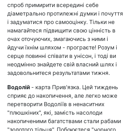
спроб примирити всередині себе
діаметрально протилежні думки і почуття
і задуматися про самооцінку. Тільки не
намагайтеся підвищити свою цінність в
очах оточуючих, змагаючись з ними і
йдучи їхнім шляхом - програєте! Розум і
серце повинні співати в унісон, і тоді ви
неодмінно знайдете свій власний шлях і
задовольнитеся результатами тижня.
Водолій
- карта Прив'язка. Цей тиждень
сприяє до накопичення, але легко може
перетворити Водоліїв в ненаситних
"плюшкіних", які, замість насолоди
накопиченими багатствами стали рабами
"золотого тільця". Побоюєтеся "чорного