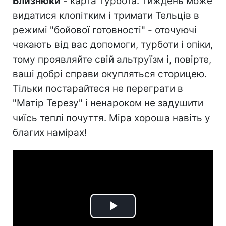
Близнюки
- карта Турбота. Тиждень може
видатися клопітким і тримати Тельців в
режимі "бойової готовності" - оточуючі
чекають від вас допомоги, турботи і опіки,
тому проявляйте свій альтруїзм і, повірте,
ваші добрі справи окупляться сторицею.
Тільки постарайтеся не переграти в
"Матір Терезу" і ненароком не задушити
чиїсь теплі почуття. Міра хороша навіть у
благих намірах!
Play