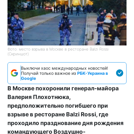
Фото: место взрыва в Москве в ресторане Balzi Rossi
(Скриншот)
Выключи хаос международных новостей!
Получай только важное из
РБК-Украина в
Google
В Москве похоронили генерал-майора
Валерия Плохотнюка,
предположительно погибшего при
взрыве в ресторане Balzi Rossi, где
проходило празднование дня рождения
командующего Воздушно-