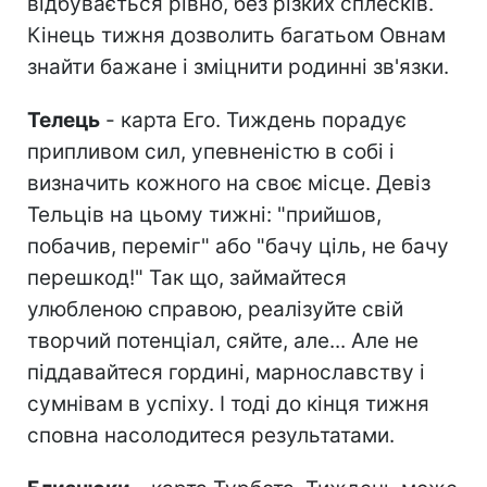
відбувається рівно, без різких сплесків.
Кінець тижня дозволить багатьом Овнам
знайти бажане і зміцнити родинні зв'язки.
Телець
- карта Его. Тиждень порадує
припливом сил, упевненістю в собі і
визначить кожного на своє місце. Девіз
Тельців на цьому тижні: "прийшов,
побачив, переміг" або "бачу ціль, не бачу
перешкод!" Так що, займайтеся
улюбленою справою, реалізуйте свій
творчий потенціал, сяйте, але... Але не
піддавайтеся гордині, марнославству і
сумнівам в успіху. І тоді до кінця тижня
сповна насолодитеся результатами.