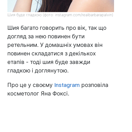
Шия буде гладкою (фото: instagram.com/realbarbarapalvin)
Шия багато говорить про вік, так що
догляд за нею повинен бути
ретельним. У домашніх умовах він
повинен складатися з декількох
етапів - тоді шия буде завжди
гладкою і доглянутою.
Про це у своєму
Instagram
розповіла
косметолог Яна Фоксі.⠀