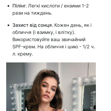
Пілінг.
Легкі кислоти / ензими 1-2
рази на тиждень.
Захист від сонця.
Кожен день, як і
обличчя (і взимку, і влітку).
Використовуйте ваш звичайний
SPF-крем. На обличчя і шию - 1/2 ч.
л. крему.