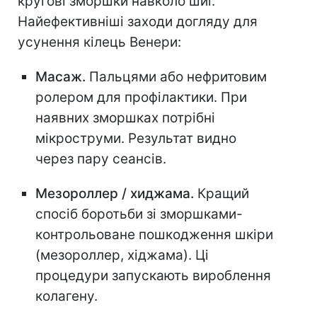
кругові зморшки навколо шиї.
Найефективніші заходи догляду для
усунення кілець Венери:⠀
Масаж.
Пальцями або нефритовим
ролером для профілактики. При
наявних зморшках потрібні
мікроструми. Результат видно
через пару сеансів.
Мезороллер / хиджама.
Кращий
спосіб боротьби зі зморшками-
контрольоване пошкодження шкіри
(мезороллер, хіджама). Ці
процедури запускають вироблення
колагену.