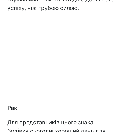
успіху, ніж грубою силою.
Рак
Для представників цього знака
Зодіаку сьогодні хороший день для