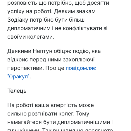
розповість що потрібно, щоб досягти
успіху на роботі. Деяким знакам
Зодіаку потрібно бути більш
дипломатичним і не конфліктувати зі
своїми колегами.
Деякими Нептун обіцяє подію, яка
відкриє перед ними захоплюючі
перспективи. Про це
повідомляє
"Оракул"
.
Телець
На роботі ваша впертість може
сильно розгнівати колег. Тому
намагайтеся бути дипломатичнішими і
гнучкішими. Так ви швидше досягнете