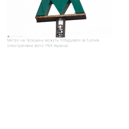
Метро на Троєщину можуть побудувати за 5 років
(ілюстративне фото: РБК-Україна)