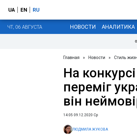
UA
EN
RU
НОВОСТИ
АНАЛИТИКА
ЧТ, 06 АВГУСТА
О
Главная
»
Новости
»
Стиль жиз
На конкурсі
переміг укр
він неймові
14:05 09.12.2020 Ср
ЛЮДМИЛА ЖУКОВА