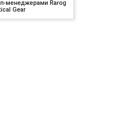
оп-менеджерами Rarog
ical Gear