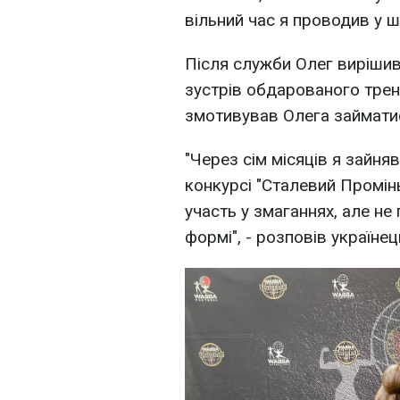
вільний час я проводив у ш
Після служби Олег виріши
зустрів обдарованого трен
змотивував Олега займати
"Через сім місяців я зайня
конкурсі "Сталевий Промінь
участь у змаганнях, але не
формі", - розповів українец