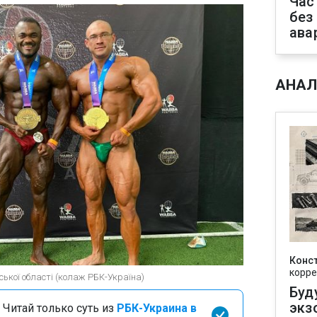
Час
без
ава
АНАЛ
Конс
корре
еської області (колаж РБК-Україна)
Буд
экз
 Читай только суть из
РБК-Украина в