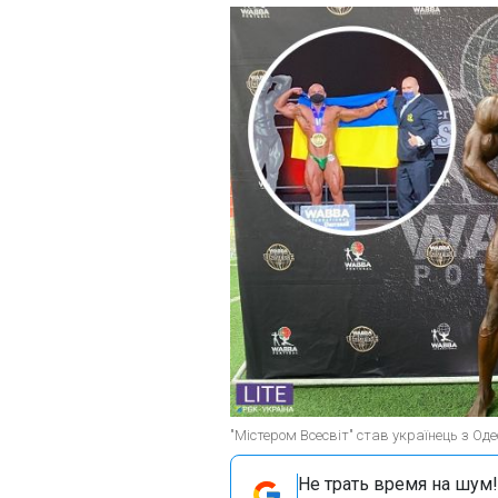
"Містером Всесвіт" став українець з Од
Не трать время на шум!