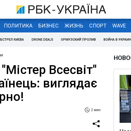
ПОЛИТИКА
БИЗНЕС
ЖИЗНЬ
СПОРТ
WAVE
БСТРЕЛ КИЕВА
DRONE DEALS
ОРМУЗСКИЙ ПРОЛИВ
ВОЙНА В УКРАИ
ни
НОВО
 "Містер Всесвіт"
аїнець: виглядає
рно!
2 мин