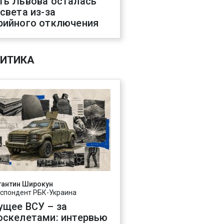
ть Львова осталась
 света из-за
рийного отключения
ИТИКА
тантин Широкун
спондент РБК-Украина
ущее ВСУ – за
оскелетами: интервью