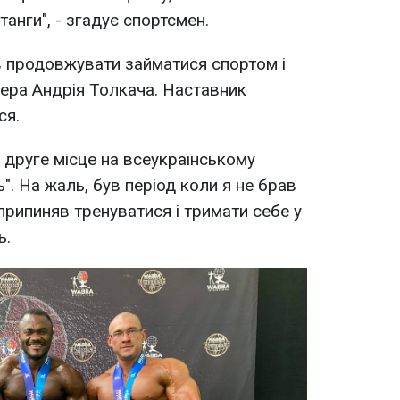
танги", - згадує спортсмен.
в продовжувати займатися спортом і
ера Андрія Толкача. Наставник
ся.
в друге місце на всеукраїнському
". На жаль, був період коли я не брав
 припиняв тренуватися і тримати себе у
ь.