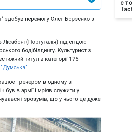
с т
Tact
іт" здобув перемогу Олег Борзенко з
Лісабоні (Португалія) під егідою
орського бодібілдингу. Культурист з
тижний титул в категорії 175
я
"Думська".
працює тренером в одному зі
н був в армії і мріяв служити у
енувався і зрозумів, що у нього це дуже