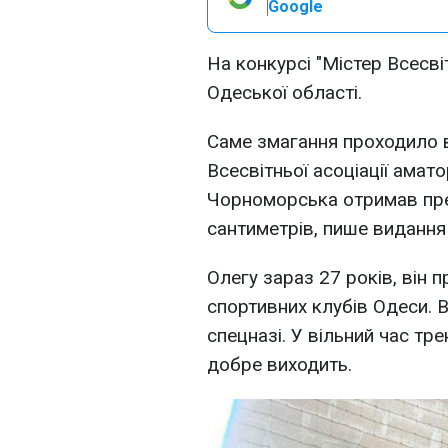
Google
На конкурсі "Містер Всесв
Одеської області.
Саме змагання проходило в 
Всесвітньої асоціації амат
Чорноморська отримав прес
сантиметрів, пише виданн
Олегу зараз 27 років, він 
спортивних клубів Одеси. Ві
спецназі. У вільний час тр
добре виходить.