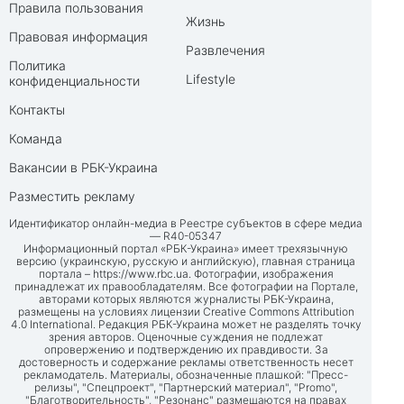
Правила пользования
Жизнь
Правовая информация
Развлечения
Политика
Lifestyle
конфиденциальности
Контакты
Команда
Вакансии в РБК-Украина
Разместить рекламу
Идентификатор онлайн-медиа в Реестре субъектов в сфере медиа
— R40-05347
Информационный портал «РБК-Украина» имеет трехязычную
версию (украинскую, русскую и английскую), главная страница
портала –
https://www.rbc.ua
. Фотографии, изображения
принадлежат их правообладателям. Все фотографии на Портале,
авторами которых являются журналисты РБК-Украина,
размещены на условиях лицензии Creative Commons Attribution
4.0 International. Редакция РБК-Украина может не разделять точку
зрения авторов. Оценочные суждения не подлежат
опровержению и подтверждению их правдивости. За
достоверность и содержание рекламы ответственность несет
рекламодатель. Материалы, обозначенные плашкой: "Пресс-
релизы", "Спецпроект", "Партнерский материал", "Promo",
"Благотворительность", "Резонанс" размещаются на правах