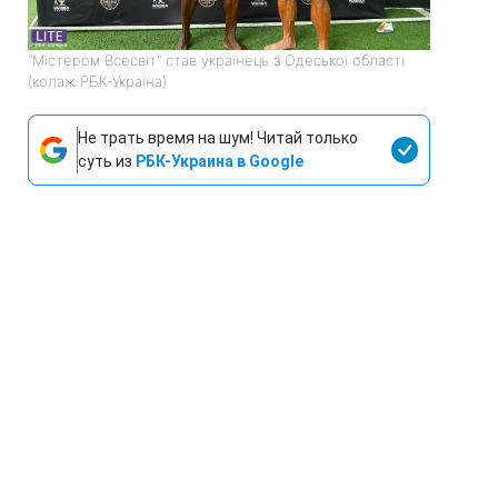
"Містером Всесвіт" став українець з Одеської області
(колаж РБК-Україна)
Не трать время на шум! Читай только
суть из
РБК-Украина в Google