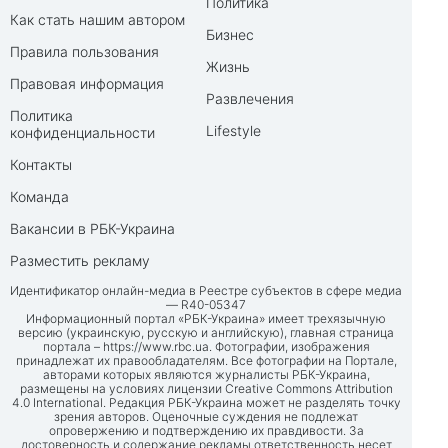
Политика
Как стать нашим автором
Бизнес
Правила пользования
Жизнь
Правовая информация
Развлечения
Политика
Lifestyle
конфиденциальности
Контакты
Команда
Вакансии в РБК-Украина
Разместить рекламу
Идентификатор онлайн-медиа в Реестре субъектов в сфере медиа
— R40-05347
Информационный портал «РБК-Украина» имеет трехязычную
версию (украинскую, русскую и английскую), главная страница
портала –
https://www.rbc.ua
. Фотографии, изображения
принадлежат их правообладателям. Все фотографии на Портале,
авторами которых являются журналисты РБК-Украина,
размещены на условиях лицензии Creative Commons Attribution
4.0 International. Редакция РБК-Украина может не разделять точку
зрения авторов. Оценочные суждения не подлежат
опровержению и подтверждению их правдивости. За
достоверность и содержание рекламы ответственность несет