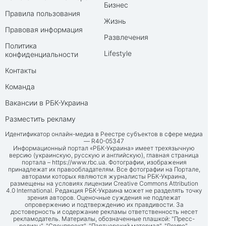
Бизнес
Правила пользования
Жизнь
Правовая информация
Развлечения
Политика
Lifestyle
конфиденциальности
Контакты
Команда
Вакансии в РБК-Украина
Разместить рекламу
Идентификатор онлайн-медиа в Реестре субъектов в сфере медиа
— R40-05347
Информационный портал «РБК-Украина» имеет трехязычную
версию (украинскую, русскую и английскую), главная страница
портала –
https://www.rbc.ua
. Фотографии, изображения
принадлежат их правообладателям. Все фотографии на Портале,
авторами которых являются журналисты РБК-Украина,
размещены на условиях лицензии Creative Commons Attribution
4.0 International. Редакция РБК-Украина может не разделять точку
зрения авторов. Оценочные суждения не подлежат
опровержению и подтверждению их правдивости. За
достоверность и содержание рекламы ответственность несет
рекламодатель. Материалы, обозначенные плашкой: "Пресс-
релизы", "Спецпроект", "Партнерский материал", "Promo",