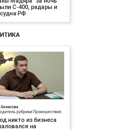
ахы Мадяра" за ночь
ыли С-400, радары и
 судна РФ
ИТИКА
 Акимова
одитель рубрики Происшествия
год никто из бизнеса
жаловался на