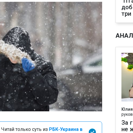
"Пт
доб
три
АНАЛ
Юлия
руков
За 
не 
 Читай только суть из
РБК-Украина в