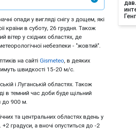
дав
инт
Ген
ачні опади у вигляді снігу з дощем, які
ї країни в суботу, 26 грудня. Також
ий вітер у східних областях, де
етеорологічної небезпеки - "жовтий".
птиків на сайті
Gismeteo
, в деяких
тимуть швидкості 15-20 м/с.
ській і Луганській областях. Також
ді в темний час доби буде щільний
 до 900 м.
ічних та центральних областях вдень у
 +2 градуси, а вночі опуститься до -2