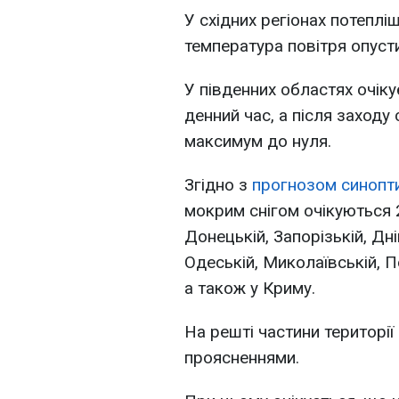
У східних регіонах потепліш
температура повітря опусти
У південних областях очіку
денний час, а після заходу
максимум до нуля.
Згідно з
прогнозом синопт
мокрим снігом очікуються 2
Донецькій, Запорізькій, Дн
Одеській, Миколаївській, П
а також у Криму.
На решті частини території
проясненнями.