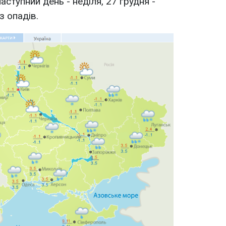
аступний день - неділя, 27 грудня -
з опадів.