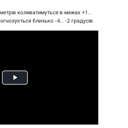
метрів коливатимуться в межах +1...
рогнозується близько -4... -2 градусів.
Play
Video