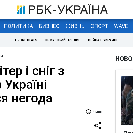
ПОЛИТИКА
БИЗНЕС
ЖИЗНЬ
СПОРТ
WAVE
DRONE DEALS
ОРМУЗСКИЙ ПРОЛИВ
ВОЙНА В УКРАИНЕ
ни
НОВО
ер і сніг з
 Україні
ся негода
2 мин