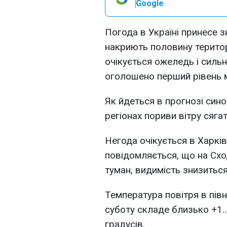
Google
Погода в Україні принесе зн
накриють половину територі
очікується ожеледь і сильн
оголошено перший рівень м
Як йдеться в прогнозі сино
регіонах пориви вітру сяга
Негода очікується в Харків
повідомляється, що на Схо
туман, видимість знизиться
Температура повітря в півн
суботу складе близько +1...
градусів.