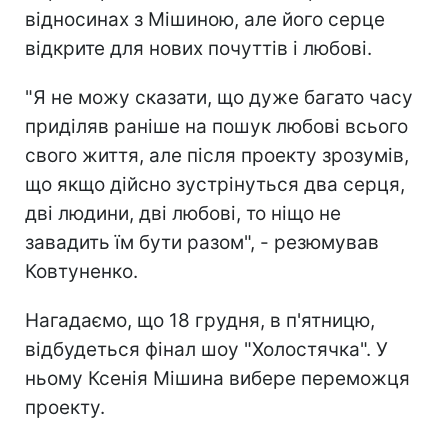
відносинах з Мішиною, але його серце
відкрите для нових почуттів і любові.
"Я не можу сказати, що дуже багато часу
приділяв раніше на пошук любові всього
свого життя, але після проекту зрозумів,
що якщо дійсно зустрінуться два серця,
дві людини, дві любові, то ніщо не
завадить їм бути разом", - резюмував
Ковтуненко.
Нагадаємо, що 18 грудня, в п'ятницю,
відбудеться фінал шоу "Холостячка". У
ньому Ксенія Мішина вибере переможця
проекту.