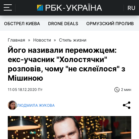
RU
ОБСТРЕЛ КИЕВА
DRONE DEALS
ОРМУЗСКИЙ ПРОЛИВ
Главная
»
Новости
»
Стиль жизни
Його називали переможцем:
екс-учасник "Холостячки"
розповів, чому "не склеїлося" з
Мішиною
11:05 18.12.2020 Пт
2 мин
ЛЮДМИЛА ЖУКОВА