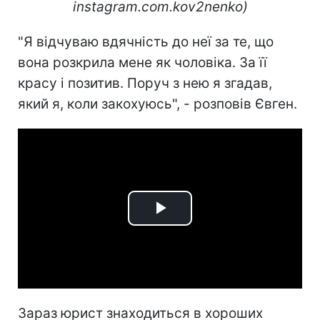
instagram.com.kov2nenko)
"Я відчуваю вдячність до неї за те, що
вона розкрила мене як чоловіка. За її
красу і позитив. Поруч з нею я згадав,
який я, коли закохуюсь", - розповів Євген.
Play
Video
Зараз юрист знаходиться в хороших