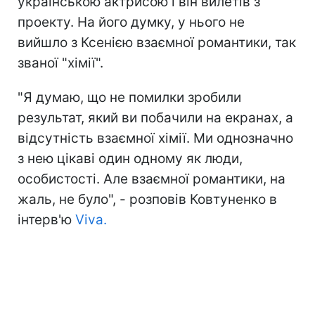
українською актрисою і він вилетів з
проекту. На його думку, у нього не
вийшло з Ксенією взаємної романтики, так
званої "хімії".
"Я думаю, що не помилки зробили
результат, який ви побачили на екранах, а
відсутність взаємної хімії. Ми однозначно
з нею цікаві один одному як люди,
особистості. Але взаємної романтики, на
жаль, не було", - розповів Ковтуненко в
інтерв'ю
Viva.