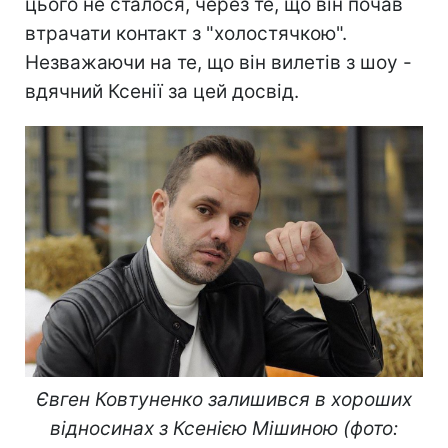
цього не сталося, через те, що він почав
втрачати контакт з "холостячкою".
Незважаючи на те, що він вилетів з шоу -
вдячний Ксенії за цей досвід.
Євген Ковтуненко залишився в хороших
відносинах з Ксенією Мішиною (фото: