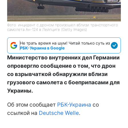
Фото: инцидент с дроном произошел вблизи транспортного
самолета Ан-124 в Лейпциге (Getty Images)
Не трать время на шум! Читай только суть из
РБК-Украина в Google
Министерство внутренних дел Германии
опровергло сообщение о том, что дрон
со взрывчаткой обнаружили вблизи
грузового самолета с боеприпасами для
Украины.
Об этом сообщает
РБК-Украина
со
ссылкой на
Deutsche Welle
.