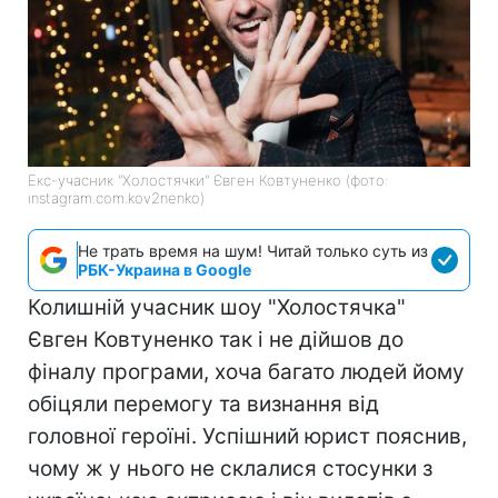
Екс-учасник "Холостячки" Євген Ковтуненко (фото:
instagram.com.kov2nenko)
Не трать время на шум! Читай только суть из
РБК-Украина в Google
Колишній учасник шоу "Холостячка"
Євген Ковтуненко так і не дійшов до
фіналу програми, хоча багато людей йому
обіцяли перемогу та визнання від
головної героїні. Успішний юрист пояснив,
чому ж у нього не склалися стосунки з