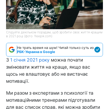
Слідуйте декільком порадам, щоб зробити своє життя кращим
в 2021 році (фото: freepik.com)
Не трать время на шум! Читай только суть из
РБК-Украина в Google
З
1 січня 2021 року
можна почати
змінювати життя на краще, якщо вас
щось не влаштовує або не вистачає
мотивації.
Ми разом з експертами з психології та
мотиваційними тренерами підготували
для вас список справ, які можна зробити