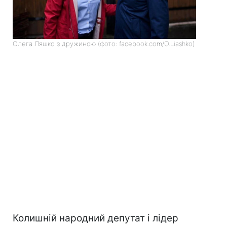
Олега Ляшко з дружиною (фото: facebook.com/O.Liashko)
Колишній народний депутат і лідер