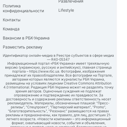
Развлечения
Политика
Lifestyle
конфиденциальности
Контакты
Команда
Вакансии в РБК-Украина
Разместить рекламу
Идентификатор онлайн-медиа в Реестре субъектов в сфере медиа
— R40-05347
Информационный портал «РБК-Украина» имеет трехязычную
версию (украинскую, русскую и английскую), главная страница
портала –
https://www.rbc.ua
. Фотографии, изображения
принадлежат их правообладателям. Все фотографии на Портале,
авторами которых являются журналисты РБК-Украина,
размещены на условиях лицензии Creative Commons Attribution
4.0 International. Редакция РБК-Украина может не разделять точку
зрения авторов. Оценочные суждения не подлежат
опровержению и подтверждению их правдивости. За
достоверность и содержание рекламы ответственность несет
рекламодатель. Материалы, обозначенные плашкой: "Пресс-
релизы", "Спецпроект", "Партнерский материал", "Promo",
"Благотворительность", "Резонанс" размещаются на правах
рекламы и предназначены, как правило, для лиц, достигших 21-
летнего возраста. «Новости компании» – это информационный
формат, охватывающий новости, события и объявления,
связанные с деятельностью компаний, базирующиеся на