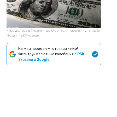
Курс долара в Україні - що буде після карантину (Віталій
Носач, РБК-Україна)
Не жди перемен – готовься к ним!
Фильтруй валютные колебания
с РБК-
Украина в Google