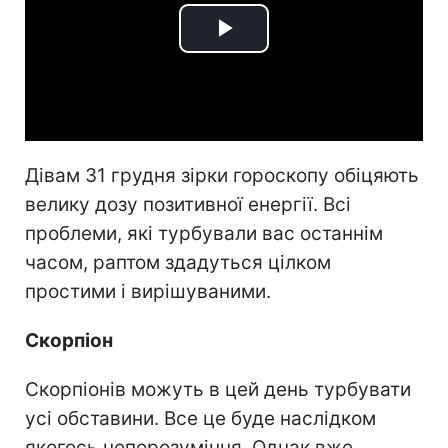
Play
Video
Дівам 31 грудня зірки гороскопу обіцяють
велику дозу позитивної енергії. Всі
проблеми, які турбували вас останнім
часом, раптом здадуться цілком
простими і вирішуваними.
Скорпіон
Скорпіонів можуть в цей день турбувати
усі обставини. Все це буде наслідком
якогось непорозуміння. Однак вже