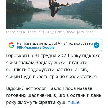
Гороскоп на 31 грудня 2020 від Павла Глоби (фото: freepik)
Не трать время на шум! Читай только суть из
РБК-Украина в Google
Гороскоп на 31 грудня 2020 року підкаже,
яким знакам Зодіаку зірки і планети
обіцяють подарувати багато шансів,
якими буде просто гріх не скористатися.
Відомий астролог Павло Глоба назвав
головних щасливчиків, що в останній день
року зможуть зірвати куш,
пише