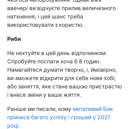
ввечері ви відчуєте прилив величезного
натхнення, і цей шанс треба
використовувати з користю.
Риби
Не нехтуйте в цей день відпочинком.
Спробуйте поспати хоча б 8 годин.
Намагайтеся думати творчо, і, ймовірно,
ви зможете відкрити для себе нове хобі,
або заняття, яке стане вашою пристрастю
і внесе зміни у ваше життя.
Раніше ми писали, кому
металевий Бик
принесе багато успіху і грошей у 2021
році.