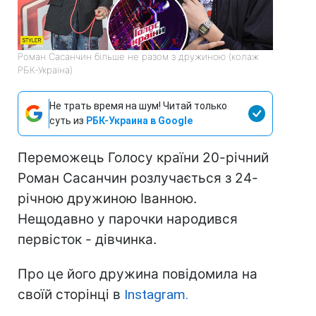
Роман Сасанчин більше не разом з дружиною (колаж
РБК-Україна)
Не трать время на шум! Читай только
суть из
РБК-Украина в Google
Переможець Голосу країни 20-річний
Роман Сасанчин розлучається з 24-
річною дружиною Іванною.
Нещодавно у парочки народився
первісток - дівчинка.
Про це його дружина повідомила на
своїй сторінці в
Instagram.