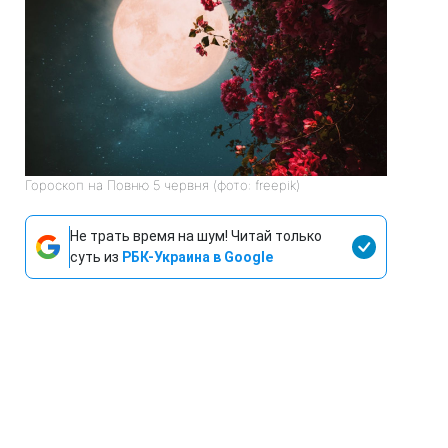
Гороскоп на Повню 5 червня (фото: freepik)
Не трать время на шум! Читай только
суть из
РБК-Украина в Google