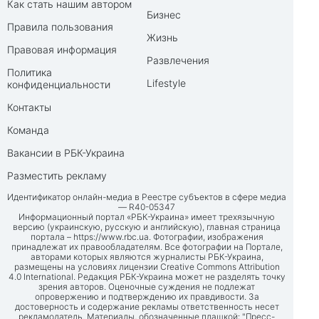
Как стать нашим автором
Бизнес
Правила пользования
Жизнь
Правовая информация
Развлечения
Политика
Lifestyle
конфиденциальности
Контакты
Команда
Вакансии в РБК-Украина
Разместить рекламу
Идентификатор онлайн-медиа в Реестре субъектов в сфере медиа
— R40-05347
Информационный портал «РБК-Украина» имеет трехязычную
версию (украинскую, русскую и английскую), главная страница
портала –
https://www.rbc.ua
. Фотографии, изображения
принадлежат их правообладателям. Все фотографии на Портале,
авторами которых являются журналисты РБК-Украина,
размещены на условиях лицензии Creative Commons Attribution
4.0 International. Редакция РБК-Украина может не разделять точку
зрения авторов. Оценочные суждения не подлежат
опровержению и подтверждению их правдивости. За
достоверность и содержание рекламы ответственность несет
рекламодатель. Материалы, обозначенные плашкой: "Пресс-