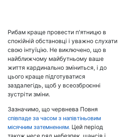
Рибам краще провести п'ятницю в
спокійній обстановці і уважно слухати
свою інтуїцію. Не виключено, що в
найближчому майбутньому ваше
життя кардинально зміниться, і до
цього краще підготуватися
заздалегідь, щоб у всеозброєнні
зустріти зміни.
Зазначимо, що червнева Повня
співпаде за часом з напівтіньовим
місячним затемненням.
Цей період
також несе ряд небезпек, шансів і