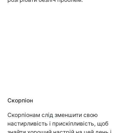
Скорпіон
Скорпіонам слід зменшити свою
настирливість і прискіпливість, щоб
знайти хороший настрій на цей день і