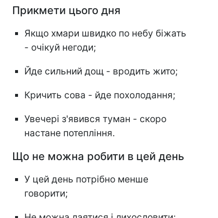
Прикмети цього дня
Якщо хмари швидко по небу біжать
- очікуй негоди;
Йде сильний дощ - вродить жито;
Кричить сова - йде похолодання;
Увечері з'явився туман - скоро
настане потепління.
Що не можна робити в цей день
У цей день потрібно менше
говорити;
Не можна лаятися і лихословити;