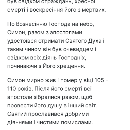
був свідком страждань, хресної
смерті і воскресіння його з мертвих.
По Вознесінню Господа на небо,
Симон, разом з апостолами
удостоївся отримати Святого Духа і
таким чином він був очевидцем і
свідком всіх діянь Господніх,
починаючи з Його хрещення.
Симон мирно жив і помер у віці 105 -
110 років. Після його смерті всі
апостоли зібралися разом, щоб
провести його душу в інший світ.
Святий прославився добрими
діяннями і чистими помислами.