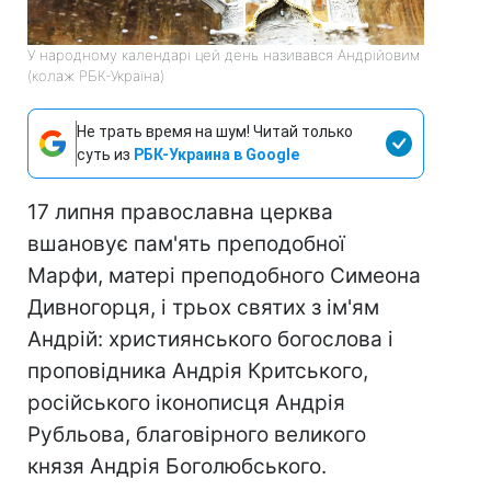
У народному календарі цей день називався Андрійовим
(колаж РБК-Україна)
Не трать время на шум! Читай только
суть из
РБК-Украина в Google
17 липня православна церква
вшановує пам'ять преподобної
Марфи, матері преподобного Симеона
Дивногорця, і трьох святих з ім'ям
Андрій: християнського богослова і
проповідника Андрія Критського,
російського іконописця Андрія
Рубльова, благовірного великого
князя Андрія Боголюбського.