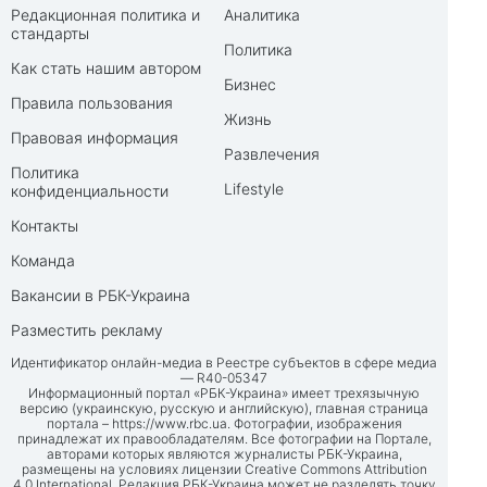
Редакционная политика и
Аналитика
стандарты
Политика
Как стать нашим автором
Бизнес
Правила пользования
Жизнь
Правовая информация
Развлечения
Политика
Lifestyle
конфиденциальности
Контакты
Команда
Вакансии в РБК-Украина
Разместить рекламу
Идентификатор онлайн-медиа в Реестре субъектов в сфере медиа
— R40-05347
Информационный портал «РБК-Украина» имеет трехязычную
версию (украинскую, русскую и английскую), главная страница
портала –
https://www.rbc.ua
. Фотографии, изображения
принадлежат их правообладателям. Все фотографии на Портале,
авторами которых являются журналисты РБК-Украина,
размещены на условиях лицензии Creative Commons Attribution
4.0 International. Редакция РБК-Украина может не разделять точку