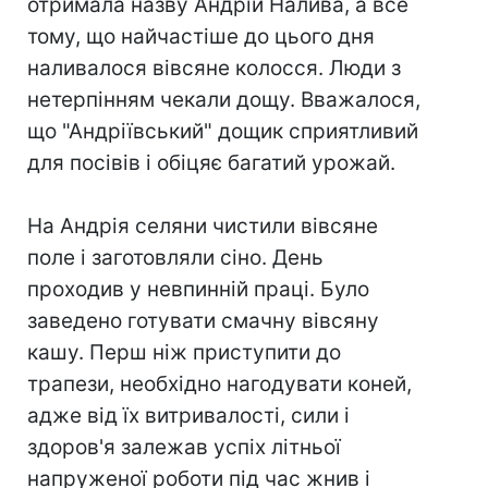
отримала назву Андрій Налива, а все
тому, що найчастіше до цього дня
наливалося вівсяне колосся. Люди з
нетерпінням чекали дощу. Вважалося,
що "Андріївський" дощик сприятливий
для посівів і обіцяє багатий урожай.
На Андрія селяни чистили вівсяне
поле і заготовляли сіно. День
проходив у невпинній праці. Було
заведено готувати смачну вівсяну
кашу. Перш ніж приступити до
трапези, необхідно нагодувати коней,
адже від їх витривалості, сили і
здоров'я залежав успіх літньої
напруженої роботи під час жнив і