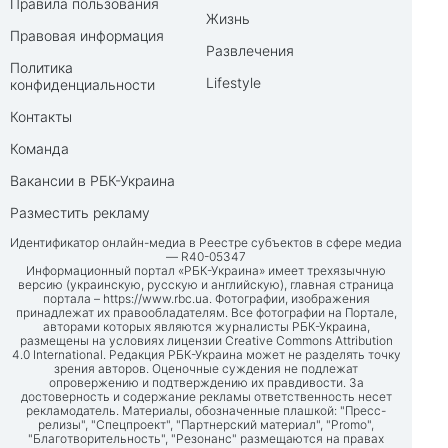
Правила пользования
Жизнь
Правовая информация
Развлечения
Политика
Lifestyle
конфиденциальности
Контакты
Команда
Вакансии в РБК-Украина
Разместить рекламу
Идентификатор онлайн-медиа в Реестре субъектов в сфере медиа
— R40-05347
Информационный портал «РБК-Украина» имеет трехязычную
версию (украинскую, русскую и английскую), главная страница
портала –
https://www.rbc.ua
. Фотографии, изображения
принадлежат их правообладателям. Все фотографии на Портале,
авторами которых являются журналисты РБК-Украина,
размещены на условиях лицензии Creative Commons Attribution
4.0 International. Редакция РБК-Украина может не разделять точку
зрения авторов. Оценочные суждения не подлежат
опровержению и подтверждению их правдивости. За
достоверность и содержание рекламы ответственность несет
рекламодатель. Материалы, обозначенные плашкой: "Пресс-
релизы", "Спецпроект", "Партнерский материал", "Promo",
"Благотворительность", "Резонанс" размещаются на правах