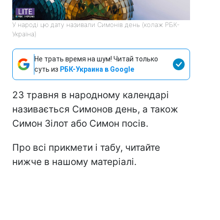
У народі цю дату називали Симонів день (колаж РБК-
Україна)
Не трать время на шум! Читай только
суть из
РБК-Украина в Google
23 травня в народному календарі
називається Симонов день, а також
Симон Зілот або Симон посів.
Про всі прикмети і табу, читайте
нижче в нашому матеріалі.