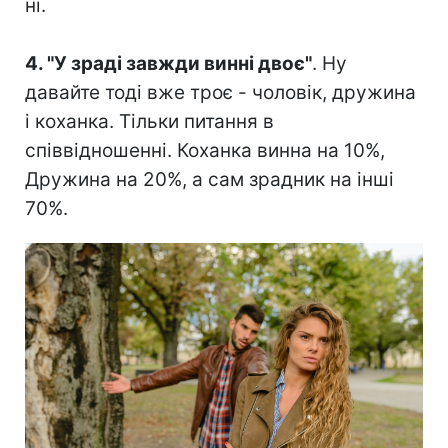
ні.⠀
⠀
4. "У зраді завжди винні двоє"
. Ну
давайте тоді вже троє - чоловік, дружина
і коханка. Тільки питання в
співвідношенні. Коханка винна на 10%,
Дружина на 20%, а сам зрадник на інші
70%.