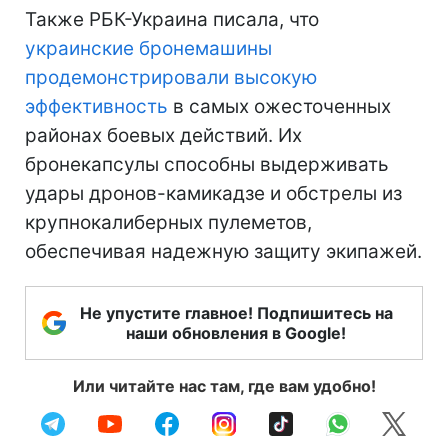
Также РБК-Украина писала, что
украинские бронемашины
продемонстрировали высокую
эффективность
в самых ожесточенных
районах боевых действий. Их
бронекапсулы способны выдерживать
удары дронов-камикадзе и обстрелы из
крупнокалиберных пулеметов,
обеспечивая надежную защиту экипажей.
Не упустите главное! Подпишитесь на
наши обновления в Google!
Или читайте нас там, где вам удобно!