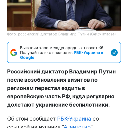
Фото: российский диктатор Владимир Путин (Getty Images)
Выключи хаос международных новостей!
Получай только важное из
РБК-Украина в
Google
Российский диктатор Владимир Путин
после возобновления визитов по
регионам перестал ездить в
европейскую часть РФ, куда регулярно
долетают украинские беспилотники.
Об этом сообщает
РБК-Украина
со
ссылкой на издание "
Агентство
".