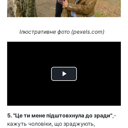
⠀
Ілюстративне фото (pexels.com)⠀
Play
Video
5. "Це ти мене підштовхнула до зради"
,-
кажуть чоловіки, що зраджують,