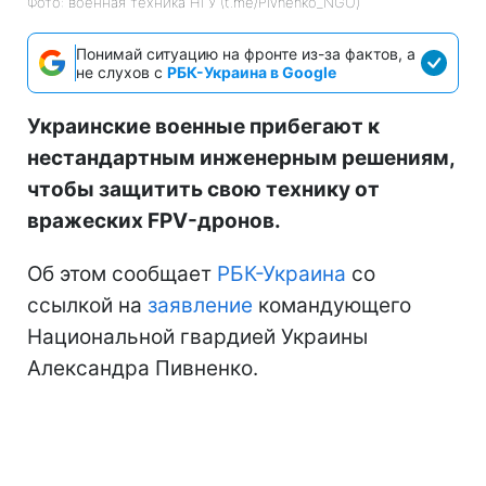
Фото: военная техника НГУ (t.me/Pivnenko_NGU)
Понимай ситуацию на фронте из-за фактов, а
не слухов с
РБК-Украина в Google
Украинские военные прибегают к
нестандартным инженерным решениям,
чтобы защитить свою технику от
вражеских FPV-дронов.
Об этом сообщает
РБК-Украина
со
ссылкой на
заявление
командующего
Национальной гвардией Украины
Александра Пивненко.