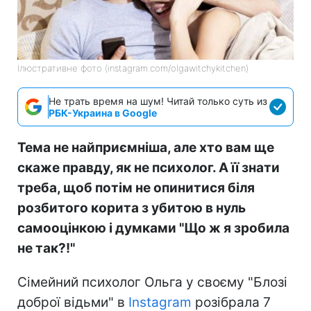
Ілюстративне фото (instagram.com/olgawitchykitchen)
Не трать время на шум! Читай только суть из
РБК-Украина в Google
Тема не найприємніша, але хто вам ще
скаже правду, як не психолог. А її знати
треба, щоб потім не опинитися біля
розбитого корита з убитою в нуль
самооцінкою і думками "Що ж я зробила
не так?!"⠀
Сімейний психолог Ольга у своєму "Блозі
доброї відьми" в
Instagram
розібрала 7