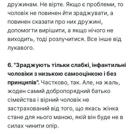
дружинам. Не вірте. Якщо є проблеми, то
чоловік не повинен йти зраджувати, а
повинен сказати про них дружині,
допомогти вирішити, а якщо нічого не
виходить, тоді розлучитися. Все інше від
лукавого.⠀
⠀
6. "Зраджують тільки слабкі, інфантильні
чоловіки з низькою самооцінкою і без
принципів".
Частково, так. Але, на жаль,
жоден самий добропорядний батько
сімейства і вірний чоловік не
застрахований від того, що якась жінка
стане для нього маною, якій він буде не в
силах чинити опір.⠀