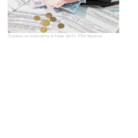
Знижка на комуналку в Києві (фото: РБК-Україна)