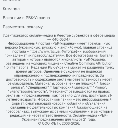
Команда
Вакансии в РБК-Украина
Разместить рекламу
Идентификатор онлайн-медиа в Реестре субъектов в сфере медиа
— R40-05347
Информационный портал «РБК-Украина» имеет трехязычную
версию (украинскую, русскую и английскую), главная страница
портала –
https://www.rbc.ua
. Фотографии, изображения
принадлежат их правообладателям. Все фотографии на Портале,
авторами которых являются журналисты РБК-Украина,
размещены на условиях лицензии Creative Commons Attribution
4.0 International. Редакция РБК-Украина может не разделять точку
зрения авторов. Оценочные суждения не подлежат
опровержению и подтверждению их правдивости. За
достоверность и содержание рекламы ответственность несет
рекламодатель. Материалы, обозначенные плашкой: "Пресс-
релизы", "Спецпроект", "Партнерский материал", "Promo",
"Благотворительность", "Резонанс" размещаются на правах
рекламы и предназначены, как правило, для лиц, достигших 21-
летнего возраста. «Новости компании» – это информационный
формат, охватывающий новости, события и объявления,
связанные с деятельностью компаний, базирующиеся на
прессрелизах, выпускаемых самими компаниями, и за которые
редакция не несет ответственности. Онлайн-медиа «РБК-
Украина» предназначено для лиц от 21 года.
© ООО «УБТ», 2006-2026.