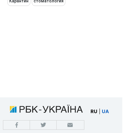
Карантин
стоматология
RU
|
UA