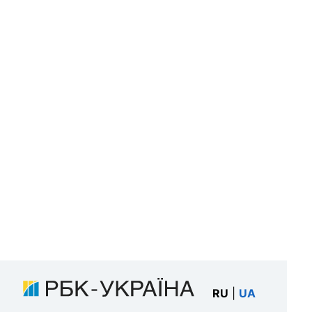
RU
|
UA