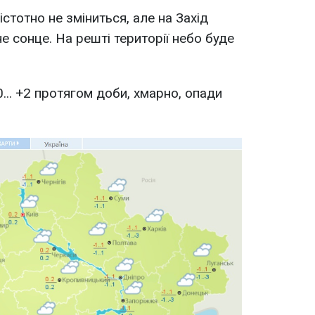
істотно не зміниться, але на Захід
е сонце. На решті території небо буде
0... +2 протягом доби, хмарно, опади