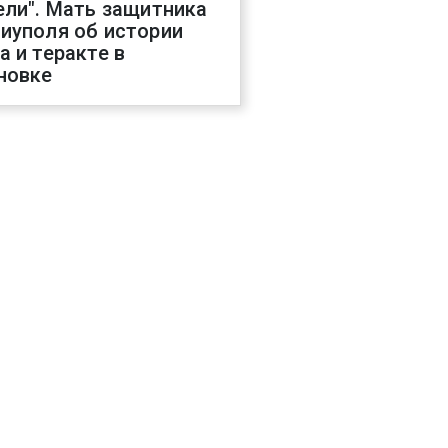
ели". Мать защитника
иуполя об истории
а и теракте в
новке