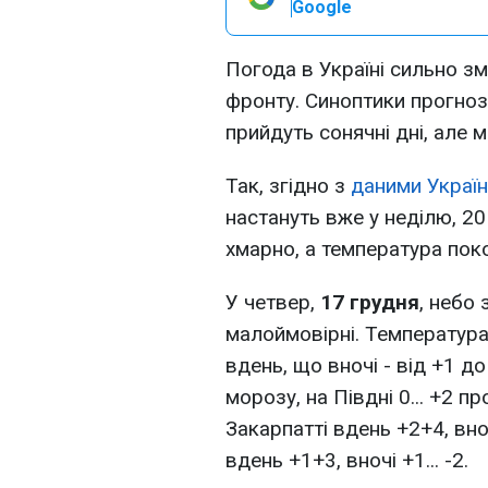
Google
Погода в Україні сильно зм
фронту. Синоптики прогноз
прийдуть сонячні дні, але 
Так, згідно з
даними Україн
настануть вже у неділю, 20
хмарно, а температура поко
У четвер,
17 грудня
, небо
малоймовірні. Температура
вдень, що вночі - від +1 до
морозу, на Півдні 0... +2 п
Закарпатті вдень +2+4, вноч
вдень +1+3, вночі +1... -2.