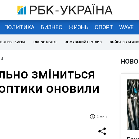
ПОЛИТИКА
БИЗНЕС
ЖИЗНЬ
СПОРТ
WAVE
БСТРЕЛ КИЕВА
DRONE DEALS
ОРМУЗСКИЙ ПРОЛИВ
ВОЙНА В УКРАИ
ни
НОВО
ильно зміниться
ноптики оновили
2 мин