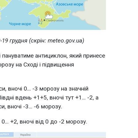
-19 грудня (скрін: meteo.gov.ua)
і пануватиме антициклон, який принесе
розу на Сході і підвищення
си, вночі 0... -3 морозу на значній
івдні вдень +1+5, вночі тут +1... -2, а
и, вночі -3... -6 морозу.
... +2, вночі від 0 до -2 морозу.