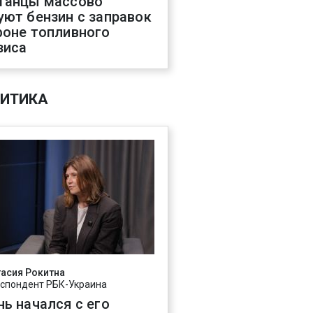
танцы массово
уют бензин с заправок
фоне топливного
зиса
ИТИКА
асия Рокитна
спондент РБК-Украина
нь начался с его