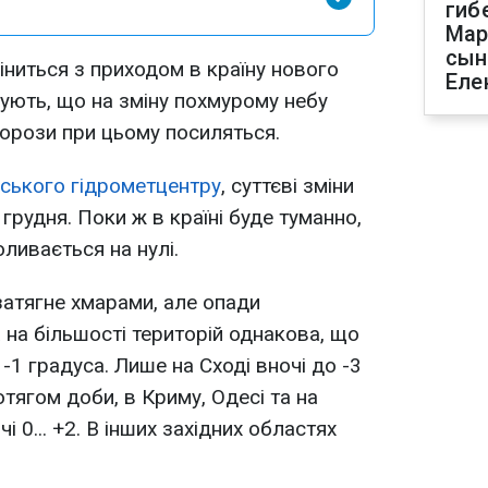
гиб
Мар
сын
іниться з приходом в країну нового
Еле
ують, що на зміну похмурому небу
морози при цьому посиляться.
ського гідрометцентру
, суттєві зміни
 грудня. Поки ж в країні буде туманно,
ливається на нулі.
 затягне хмарами, але опади
 на більшості територій однакова, що
 -1 градуса. Лише на Сході вночі до -3
ротягом доби, в Криму, Одесі та на
і 0... +2. В інших західних областях