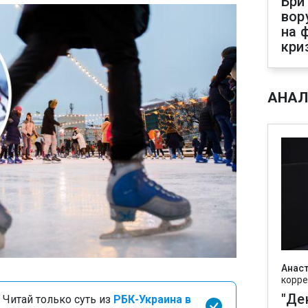
Бри
вор
на 
кри
АНАЛ
Анаст
корре
"Де
 Читай только суть из
РБК-Украина в