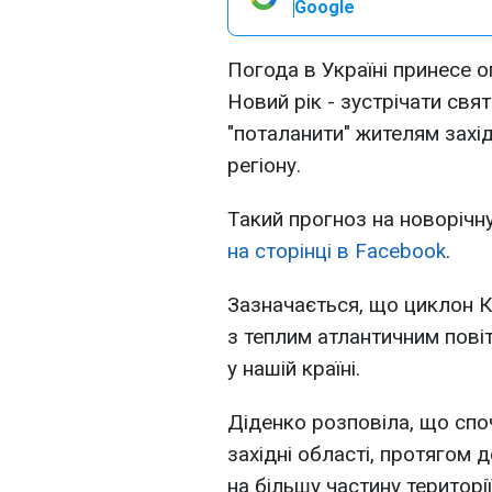
Google
Погода в Україні принесе 
Новий рік - зустрічати свя
"поталанити" жителям захі
регіону.
Такий прогноз на новорічн
на сторінці в Facebook
.
Зазначається, що циклон Кі
з теплим атлантичним пові
у нашій країні.
Діденко розповіла, що спо
західні області, протягом
на більшу частину територі