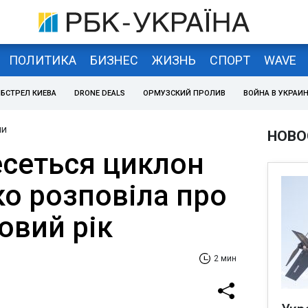
ПОЛИТИКА
БИЗНЕС
ЖИЗНЬ
СПОРТ
WAVE
БСТРЕЛ КИЕВА
DRONE DEALS
ОРМУЗСКИЙ ПРОЛИВ
ВОЙНА В УКРАИ
ни
НОВО
есеться циклон
ко розповіла про
овий рік
2 мин