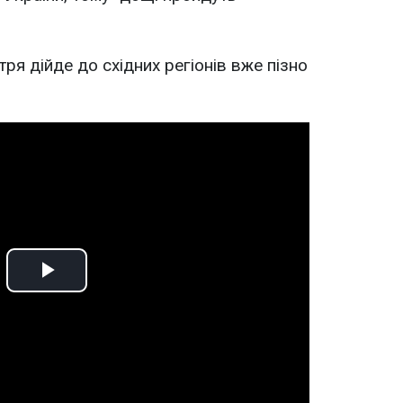
тря дійде до східних регіонів вже пізно
Play
Video