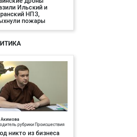
аинские дроны
азили Ильский и
ранский НПЗ,
ыхнули пожары
ИТИКА
 Акимова
одитель рубрики Происшествия
год никто из бизнеса