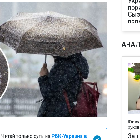
Укр
пор
Сыз
всп
АНАЛ
Юлия
руков
За 
 Читай только суть из
РБК-Украина в