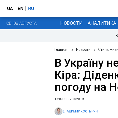
UA
EN
RU
НОВОСТИ
АНАЛИТИКА
СБ, 08 АВГУСТА
О
Главная
»
Новости
»
Стиль жиз
В Україну н
Кіра: Діден
погоду на Н
16:00 31.12.2020 Чт
ВЛАДИМИР КОСТЫРИН