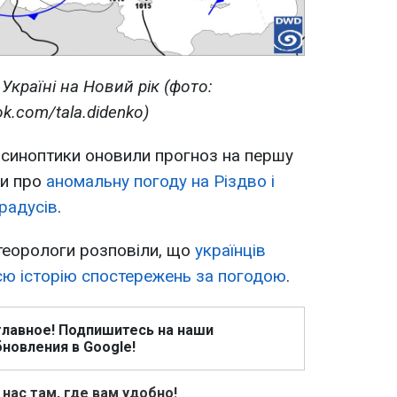
Україні на Новий рік (фото:
k.com/tala.didenko)
 синоптики оновили прогноз на першу
ли про
аномальну погоду на Різдво і
градусів
.
еорологи розповіли, що
українців
всю історію спостережень за погодою
.
главное! Подпишитесь на наши
новления в Google!
 нас там, где вам удобно!