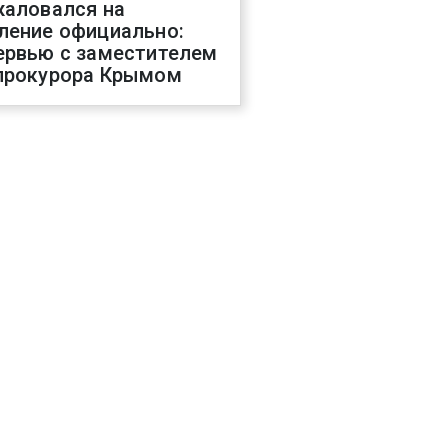
жаловался на
ление официально:
ервью с заместителем
прокурора Крымом