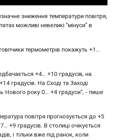
езначне зниження температури повітря,
рпатах можливі невеликі "мінуси" в
стовпчики термометрів покажуть +1...
едбачається +4... +10 градусів, на
 +14 градусів. На Сході та Заході
Нового року 0... +4 градуси", - пише
мпература повітря прогнозується до +5
7... +9 градусів. В столиці очікується
дів, і тільки вже під ранок, коли