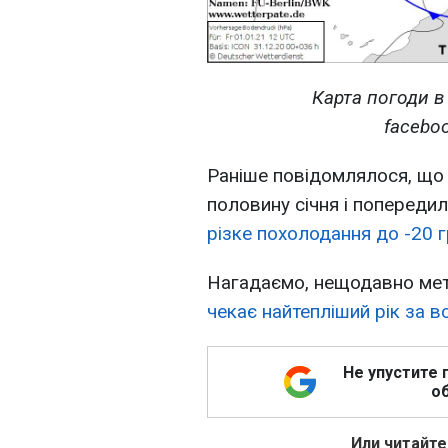
Карта погоди в 
faceboo
Раніше повідомлялося, що
половину січня і попереди
різке похолодання до -20 
Нагадаємо, нещодавно мет
чекає найтепліший рік за 
Не упустите 
об
Или читайте