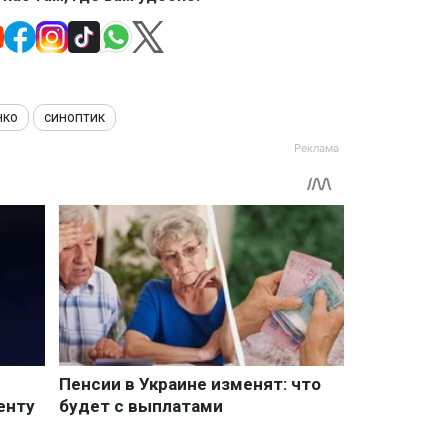
нко
синоптик