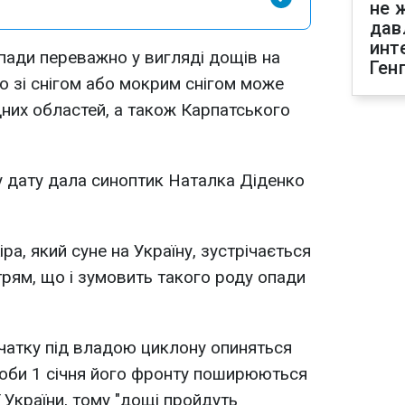
не 
дав
инт
опади переважно у вигляді дощів на
Ген
то зі снігом або мокрим снігом може
дних областей, а також Карпатського
у дату дала синоптик Наталка Діденко
ра, який суне на Україну, зустрічається
трям, що і зумовить такого роду опади
чатку під владою циклону опиняться
 доби 1 січня його фронту поширюються
ї України, тому "дощі пройдуть