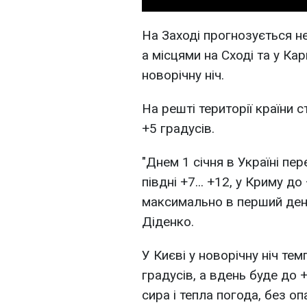
На Заході прогнозується н
а місцями на Сході та у Ка
новорічну ніч.
На решті території країни 
+5 градусів.
"Днем 1 січня в Україні пер
півдні +7... +12, у Криму до
максимально в перший день 
Діденко.
У Києві у новорічну ніч те
градусів, а вдень буде до +
сира і тепла погода, без опа