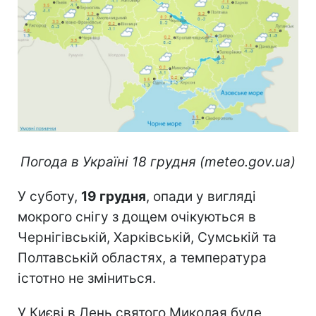
Погода в Україні 18 грудня (meteo.gov.ua)
У суботу,
19 грудня
, опади у вигляді
мокрого снігу з дощем очікуються в
Чернігівській, Харківській, Сумській та
Полтавській областях, а температура
істотно не зміниться.
У Києві в День святого Миколая буде