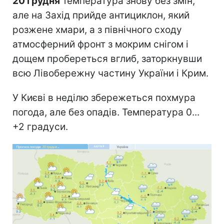
20 грудня
температура знову без змін,
але на Захід прийде антициклон, який
розжене хмари, а з північного сходу
атмосферний фронт з мокрим снігом і
дощем пробереться вглиб, заторкнувши
всю Лівобережну частину України і Крим.
У Києві в неділю збережеться похмура
погода, але без опадів. Температура 0...
+2 градуси.