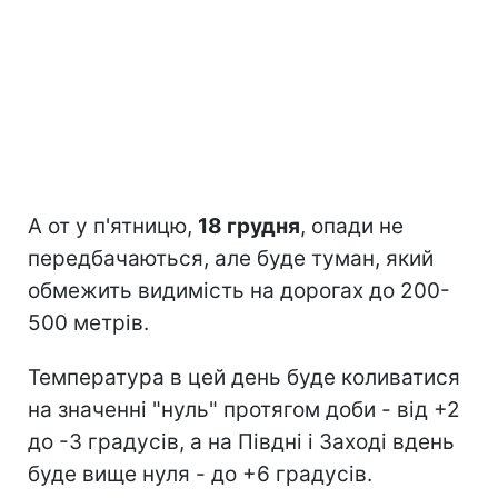
А от у п'ятницю,
18 грудня
, опади не
передбачаються, але буде туман, який
обмежить видимість на дорогах до 200-
500 метрів.
Температура в цей день буде коливатися
на значенні "нуль" протягом доби - від +2
до -3 градусів, а на Півдні і Заході вдень
буде вище нуля - до +6 градусів.