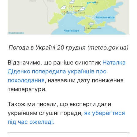
Погода в Україні 20 грудня (meteo.gov.ua)
Відзначимо, що раніше синоптик
Наталка
Діденко попередила українців про
похолодання
, назвавши дату пониження
температури.
Також ми писали, що експерти дали
українцям слушні поради,
як уберегтися
під час ожеледі.