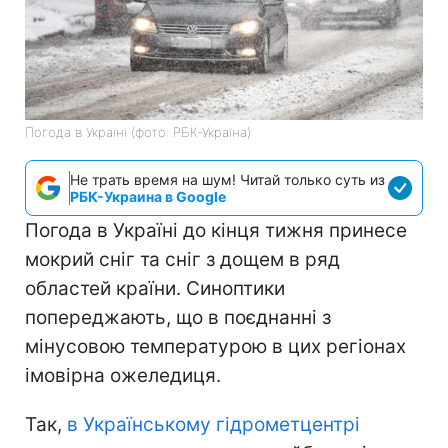
Погода в Україні (фото: РБК-Україна)
Не трать время на шум! Читай только суть из
РБК-Украина в Google
Погода в Україні до кінця тижня принесе
мокрий сніг та сніг з дощем в ряд
областей країни. Синоптики
попереджають, що в поєднанні з
мінусовою температурою в цих регіонах
імовірна ожеледиця.
Так,
в Українському гідрометцентрі