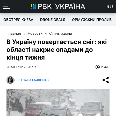
RU
ОБСТРЕЛ КИЕВА
DRONE DEALS
ОРМУЗСКИЙ ПРОЛИВ
Главная
»
Новости
»
Стиль жизни
В Україну повертається сніг: які
області накриє опадами до
кінця тижня
20:50 17.12.2020 Чт
2 мин
СВЕТЛАНА МАЩЕНКО