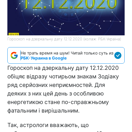
Гороскоп на дзеркальну дату 12.12.2020 (колаж: РБК-Україна)
Не трать время на шум! Читай только суть из
РБК-Украина в Google
Гороскоп на дзеркальну дату 12.12.2020
обіцяє відразу чотирьом знакам Зодіаку
ряд серйозних неприємностей. Для
деяких з них цей день з особливою
енергетикою стане по-справжньому
фатальним і вирішальним.
Так, астрологи вважають, що