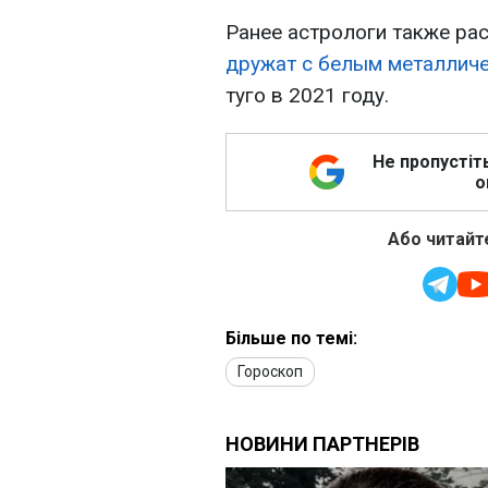
Ранее астрологи также ра
дружат с белым металлич
туго в 2021 году.
Не пропустіт
о
Або читайте
Більше по темі:
Гороскоп