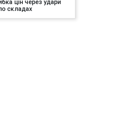
ибка цін через удари
по складах