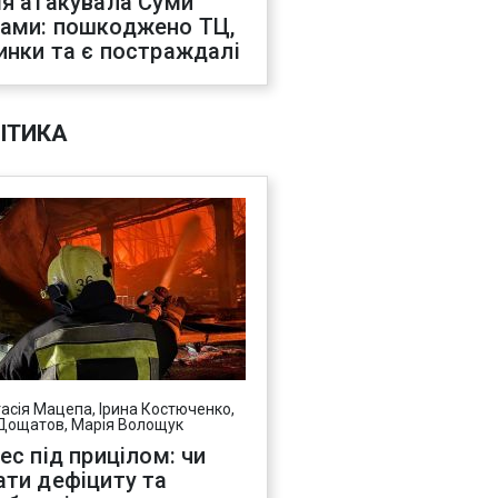
ія атакувала Суми
ами: пошкоджено ТЦ,
инки та є постраждалі
ІТИКА
асія Мацепа, Ірина Костюченко,
Дощатов, Марія Волощук
нес під прицілом: чи
ати дефіциту та