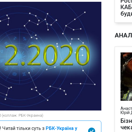
Рос
КАБ
буд
АНАЛ
Анаст
Юрій 
0 (коллаж: РБК-Украина)
Біз
чек
 Читай тільки суть з
РБК-Україна у