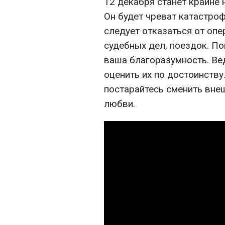
12 декабря станет крайне
Он будет чреват катастроф
следует отказаться от опе
судебных дел, поездок. П
ваша благоразумность. Вед
оценить их по достоинств
постарайтесь сменить вне
любви.