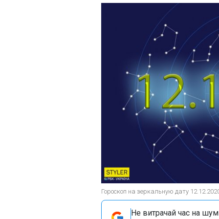
Гороскоп на зеркальную дату 12.12.202
Не витрачай час на шум!