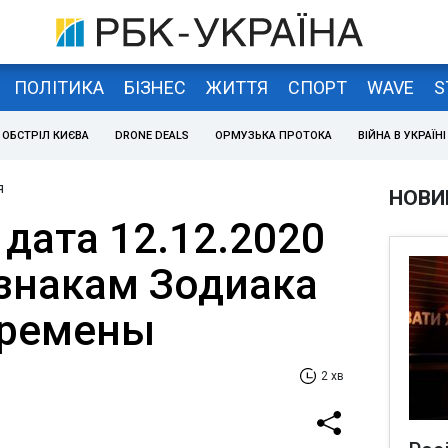
ПОЛІТИКА
БІЗНЕС
ЖИТТЯ
СПОРТ
WAVE
S
ОБСТРІЛ КИЄВА
DRONE DEALS
ОРМУЗЬКА ПРОТОКА
ВІЙНА В УКРАЇНІ
я
НОВИ
дата 12.12.2020
 знакам Зодиака
еремены
2 хв