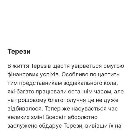
Терези
В життя Терезів щастя увірветься смугою
фінансових успіхів. Особливо пощастить
тим представникам зодіакального кола,
які багато працювали останнім часом, але
на грошовому благополуччя це не дуже
відбивалося. Тепер же насувається час
великих змін! Всесвіт абсолютно
заслужено обдарує Терези, вивівши їх на