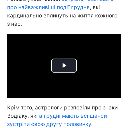
про найважливіші події грудня
, які
кардинально вплинуть на життя кожного
з нас.
Play
Video
Крім того, астрологи розповіли про знаки
Зодіаку, які
в грудні мають всі шанси
зустріти свою другу половинку.