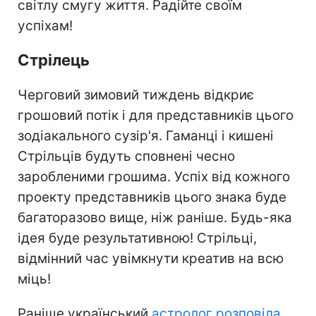
світлу смугу життя. Радійте своїм
успіхам!
Стрілець
Черговий зимовий тиждень відкриє
грошовий потік і для представників цього
зодіакального сузір'я. Гаманці і кишені
Стрільців будуть сповнені чесно
заробленими грошима. Успіх від кожного
проекту представників цього знака буде
багаторазово вище, ніж раніше. Будь-яка
ідея буде результативною! Стрільці,
відмінний час увімкнути креатив на всю
міць!
Раніше український
астролог розповіла