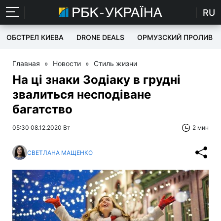
RU
ОБСТРЕЛ КИЕВА
DRONE DEALS
ОРМУЗСКИЙ ПРОЛИВ
Главная
»
Новости
»
Стиль жизни
На ці знаки Зодіаку в грудні
звалиться несподіване
багатство
05:30 08.12.2020 Вт
2 мин
СВЕТЛАНА МАЩЕНКО