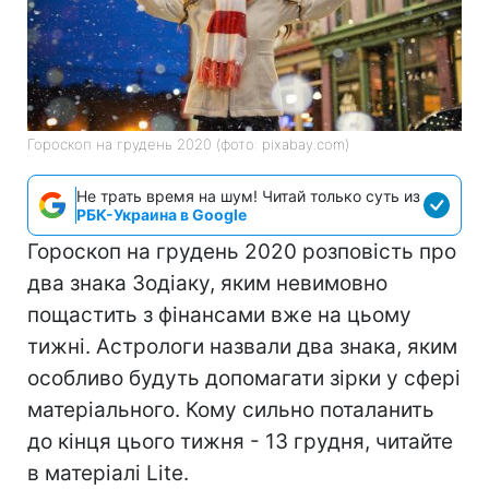
Гороскоп на грудень 2020 (фото: pixabay.com)
Не трать время на шум! Читай только суть из
РБК-Украина в Google
Гороскоп на грудень 2020 розповість про
два знака Зодіаку, яким невимовно
пощастить з фінансами вже на цьому
тижні. Астрологи назвали два знака, яким
особливо будуть допомагати зірки у сфері
матеріального. Кому сильно поталанить
до кінця цього тижня - 13 грудня, читайте
в матеріалі Lite.