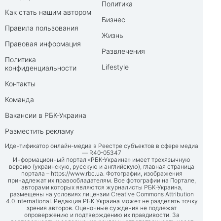
Политика
Как стать нашим автором
Бизнес
Правила пользования
Жизнь
Правовая информация
Развлечения
Политика
Lifestyle
конфиденциальности
Контакты
Команда
Вакансии в РБК-Украина
Разместить рекламу
Идентификатор онлайн-медиа в Реестре субъектов в сфере медиа
— R40-05347
Информационный портал «РБК-Украина» имеет трехязычную
версию (украинскую, русскую и английскую), главная страница
портала –
https://www.rbc.ua
. Фотографии, изображения
принадлежат их правообладателям. Все фотографии на Портале,
авторами которых являются журналисты РБК-Украина,
размещены на условиях лицензии Creative Commons Attribution
4.0 International. Редакция РБК-Украина может не разделять точку
зрения авторов. Оценочные суждения не подлежат
опровержению и подтверждению их правдивости. За