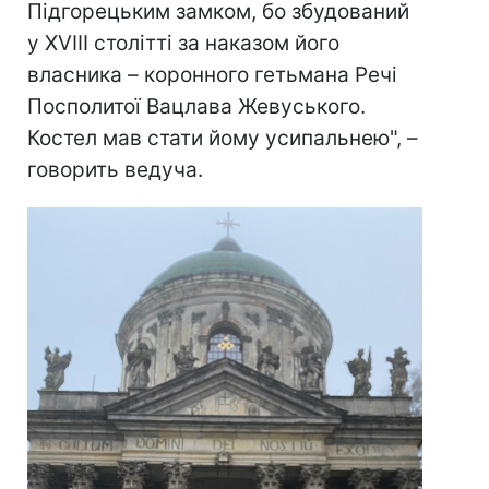
Підгорецьким замком, бо збудований
у XVIII столітті за наказом його
власника – коронного гетьмана Речі
Посполитої Вацлава Жевуського.
Костел мав стати йому усипальнею", –
говорить ведуча.