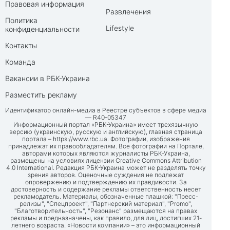
Правовая информация
Развлечения
Политика
Lifestyle
конфиденциальности
Контакты
Команда
Вакансии в РБК-Украина
Разместить рекламу
Идентификатор онлайн-медиа в Реестре субъектов в сфере медиа
— R40-05347
Информационный портал «РБК-Украина» имеет трехязычную
версию (украинскую, русскую и английскую), главная страница
портала –
https://www.rbc.ua
. Фотографии, изображения
принадлежат их правообладателям. Все фотографии на Портале,
авторами которых являются журналисты РБК-Украина,
размещены на условиях лицензии Creative Commons Attribution
4.0 International. Редакция РБК-Украина может не разделять точку
зрения авторов. Оценочные суждения не подлежат
опровержению и подтверждению их правдивости. За
достоверность и содержание рекламы ответственность несет
рекламодатель. Материалы, обозначенные плашкой: "Пресс-
релизы", "Спецпроект", "Партнерский материал", "Promo",
"Благотворительность", "Резонанс" размещаются на правах
рекламы и предназначены, как правило, для лиц, достигших 21-
летнего возраста. «Новости компании» – это информационный