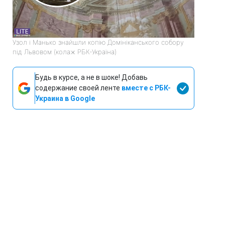
Узол і Манько знайшли копію Домініканського собору
під Львовом (колаж РБК-Україна)
Будь в курсе, а не в шоке! Добавь
содержание своей ленте
вместе с РБК-
Украина в Google