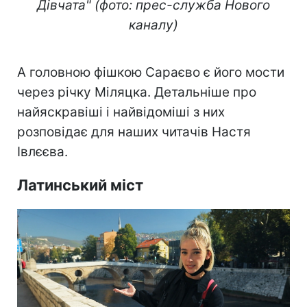
Дівчата" (фото: прес-служба Нового
каналу)
Play
Video
А головною фішкою Сараєво є його мости
через річку Міляцка. Детальніше про
найяскравіші і найвідоміші з них
розповідає для наших читачів Настя
Івлєєва.