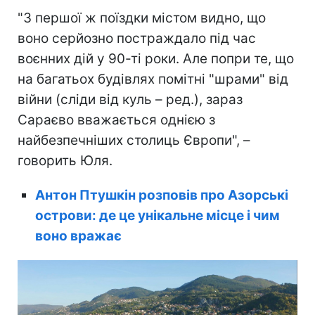
"З першої ж поїздки містом видно, що
воно серйозно постраждало під час
воєнних дій у 90-ті роки. Але попри те, що
на багатьох будівлях помітні "шрами" від
війни (сліди від куль – ред.), зараз
Сараєво вважається однією з
найбезпечніших столиць Європи", –
говорить Юля.
Антон Птушкін розповів про Азорські
острови: де це унікальне місце і чим
воно вражає