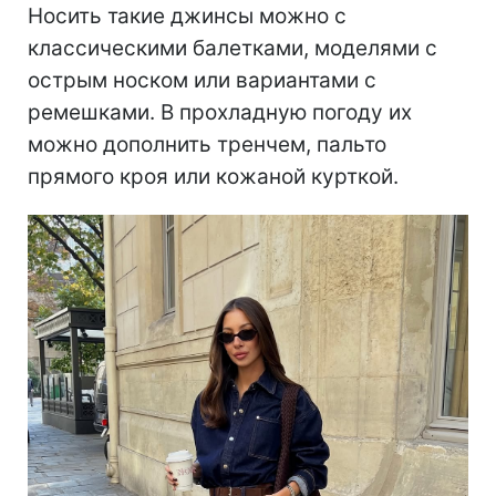
особенно гармонично: подворот
оставляет открытой лодыжку, благодаря
чему силуэт кажется более легким.
Темный деним также придает образу
большей элегантности и легко
вписывается даже в сдержанный
офисный гардероб.
Носить такие джинсы можно с
классическими балетками, моделями с
острым носком или вариантами с
ремешками. В прохладную погоду их
можно дополнить тренчем, пальто
прямого кроя или кожаной курткой.