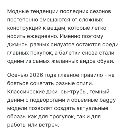
Почему джинсы с балетками снова
в тренде
Тренд на сочетание джинсов и балеток
связан с возвращением эстетики 90-х и
начала 2000-х, когда простые базовые
вещи становились основой стильных
повседневных образов.
Модные тенденции последних сезонов
постепенно смещаются от сложных
конструкций к вещам, которые легко
носить ежедневно. Именно поэтому
джинсы разных силуэтов остаются среди
главных покупок, а балетки снова стали
одним из самых желанных видов обуви.