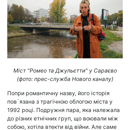
ним пов`язана важлива історична подія.
Поряд вбили ерцгерцога Австро-
Угорщини Франца Фердинанда, що й
спричинило Першу світову війну. Сумні
наслідки всім відомі.
Міст "Ромео та Джульєтти"