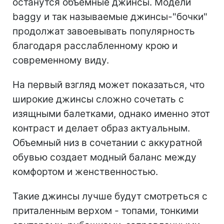
Темный деним в тренде (фото:
instagram.com/fakerstrom)
Мешковатые джинсы
Для тех, кто любит комфорт, в тренде
останутся объемные джинсы. Модели
baggy и так называемые джинсы-"бочки"
продолжат завоевывать популярность
благодаря расслабленному крою и
современному виду.
На первый взгляд может показаться, что
широкие джинсы сложно сочетать с