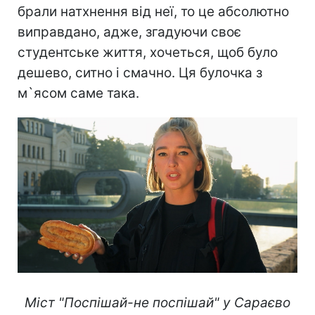
всередині, яка натякає на те, щоб людина
сповільнила рух і насолодилася видом на
місто. А спроектували його вісім років
тому студенти академії мистецтв. Місцеві
жителі вважають, що студенти
надихнулися булочкою "дзиґа", тому що
вона має закручену форму. Я можу
сказати точно: якщо студенти справді
брали натхнення від неї, то це абсолютно
виправдано, адже, згадуючи своє
студентське життя, хочеться, щоб було
дешево, ситно і смачно. Ця булочка з
м`ясом саме така.