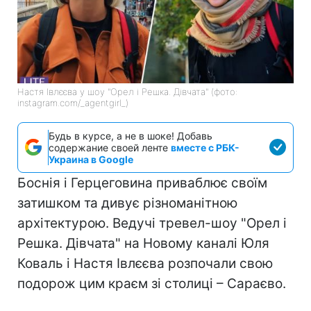
Настя Івлєєва у шоу "Орел і Решка. Дівчата" (фото:
instagram.com/_agentgirl_)
Будь в курсе, а не в шоке! Добавь
содержание своей ленте
вместе с РБК-
Украина в Google
Боснія і Герцеговина приваблює своїм
затишком та дивує різноманітною
архітектурою. Ведучі тревел-шоу "Орел і
Решка. Дівчата" на Новому каналі Юля
Коваль і Настя Івлєєва розпочали свою
подорож цим краєм зі столиці – Сараєво.