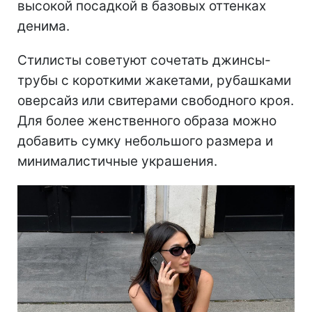
которую часто называют джинсами-
трубами, остается универсальным
выбором для повседневных образов.
Такие джинсы хорошо смотрятся с
балетками, ведь открывают обувь и
создают вытянутый силуэт. Особенно
актуальны будут модели со средней или
высокой посадкой в базовых оттенках
денима.
Стилисты советуют сочетать джинсы-
трубы с короткими жакетами, рубашками
оверсайз или свитерами свободного кроя.
Для более женственного образа можно
добавить сумку небольшого размера и