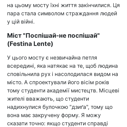
Міст "Ромео та Джульєтти" у Сараєво
(фото: прес-служба Нового каналу)
Попри романтичну назву, його історія
пов`язана з трагічною облогою міста у
1992 році. Подружня пара, яка належала
до різних етнічних груп, що воювали між
собою, хотіла втекти від війни. Але саме
на цьому мосту їхні життя закінчилися. Ця
пара стала символом страждання людей
у цій війні.
Міст "Поспішай-не поспішай"
(Festina Lente)
У цього мосту є незвичайна петля