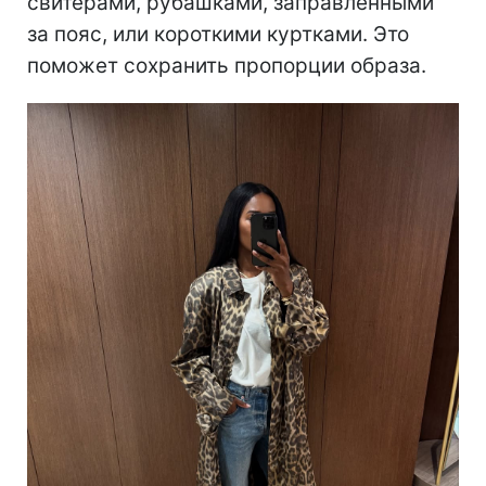
изящными балетками, однако именно этот
контраст и делает образ актуальным.
Объемный низ в сочетании с аккуратной
обувью создает модный баланс между
комфортом и женственностью.
Такие джинсы лучше будут смотреться с
приталенным верхом - топами, тонкими
свитерами, рубашками, заправленными
за пояс, или короткими куртками. Это
поможет сохранить пропорции образа.