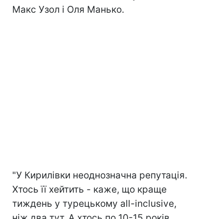
Макс Узол і Оля Манько.
"У Кирилівки неоднозначна репутація.
Хтось її хейтить - каже, що краще
тиждень у турецькому all-inclusive,
ніж два тут. А хтось по 10-15 років