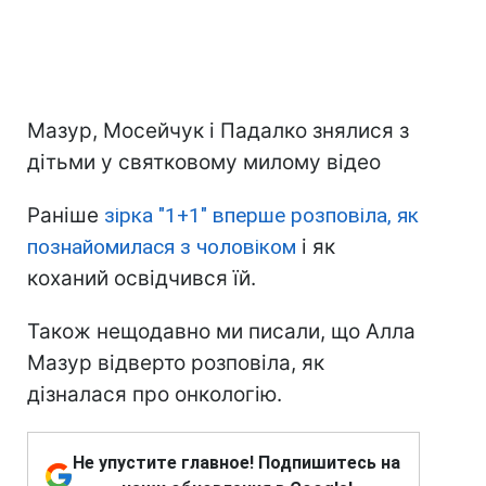
Мазур, Мосейчук і Падалко знялися з
дітьми у святковому милому відео
Раніше
зірка "1+1" вперше розповіла, як
познайомилася з чоловіком
і як
коханий освідчився їй.
Також нещодавно ми писали, що Алла
Мазур відверто розповіла, як
дізналася про онкологію.
Не упустите главное! Подпишитесь на