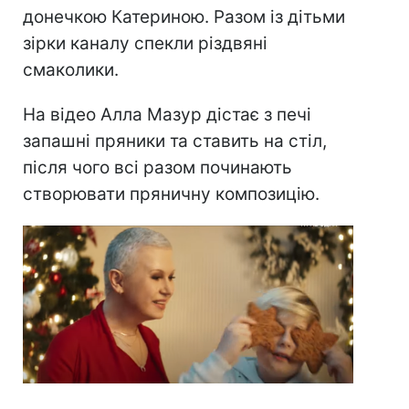
донечкою Катериною. Разом із дітьми
зірки каналу спекли різдвяні
смаколики.
На відео Алла Мазур дістає з печі
запашні пряники та ставить на стіл,
після чого всі разом починають
створювати пряничну композицію.