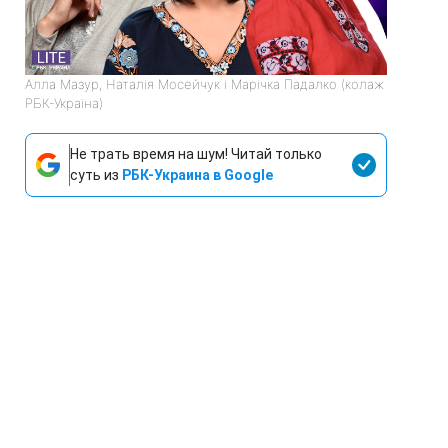
Алла Мазур, Наталія Мосейчук і Марічка Падалко (колаж
РБК-Україна)
Не трать время на шум! Читай только
суть из
РБК-Украина в Google