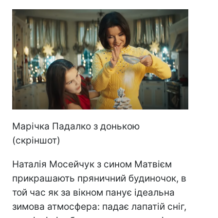
Марічка Падалко з донькою
(скріншот)
Наталія Мосейчук з сином Матвієм
прикрашають пряничний будиночок, в
той час як за вікном панує ідеальна
зимова атмосфера: падає лапатій сніг,