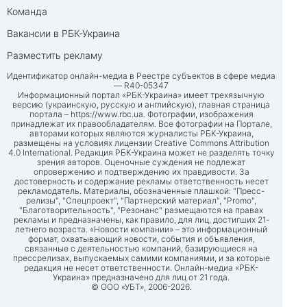
Команда
Вакансии в РБК-Украина
Разместить рекламу
Идентификатор онлайн-медиа в Реестре субъектов в сфере медиа
— R40-05347
Информационный портал «РБК-Украина» имеет трехязычную
версию (украинскую, русскую и английскую), главная страница
портала –
https://www.rbc.ua
. Фотографии, изображения
принадлежат их правообладателям. Все фотографии на Портале,
авторами которых являются журналисты РБК-Украина,
размещены на условиях лицензии Creative Commons Attribution
4.0 International. Редакция РБК-Украина может не разделять точку
зрения авторов. Оценочные суждения не подлежат
опровержению и подтверждению их правдивости. За
достоверность и содержание рекламы ответственность несет
рекламодатель. Материалы, обозначенные плашкой: "Пресс-
релизы", "Спецпроект", "Партнерский материал", "Promo",
"Благотворительность", "Резонанс" размещаются на правах
рекламы и предназначены, как правило, для лиц, достигших 21-
летнего возраста. «Новости компании» – это информационный
формат, охватывающий новости, события и объявления,
связанные с деятельностью компаний, базирующиеся на
прессрелизах, выпускаемых самими компаниями, и за которые
редакция не несет ответственности. Онлайн-медиа «РБК-
Украина» предназначено для лиц от 21 года.
© ООО «УБТ», 2006-2026.