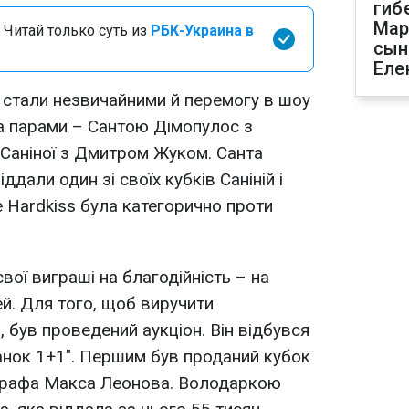
гиб
Мар
 Читай только суть из
РБК-Украина в
сын
Еле
стали незвичайними й перемогу в шоу
а парами – Сантою Дімопулос з
Саніної з Дмитром Жуком. Санта
дали один зі своїх кубків Саніній і
 Hardkiss була категорично проти
вої виграші на благодійність – на
ей. Для того, щоб виручити
 був проведений аукціон. Він відбувся
данок 1+1". Першим був проданий кубок
графа Макса Леонова. Володаркою