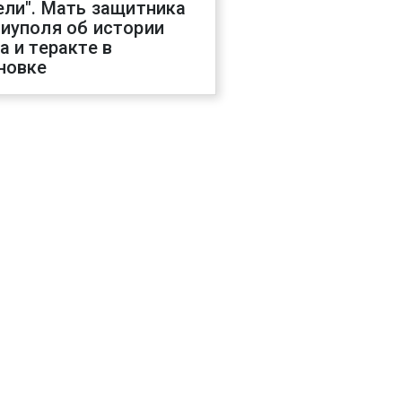
ели". Мать защитника
иуполя об истории
а и теракте в
новке