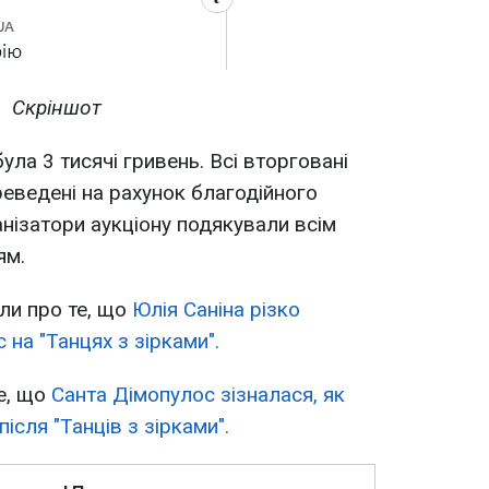
Скріншот
ула 3 тисячі гривень. Всі вторговані
реведені на рахунок благодійного
анізатори аукціону подякували всім
ям.
ли про те, що
Юлія Саніна різко
на "Танцях з зірками".
е, що
Санта Дімопулос зізналася, як
ісля "Танців з зірками".