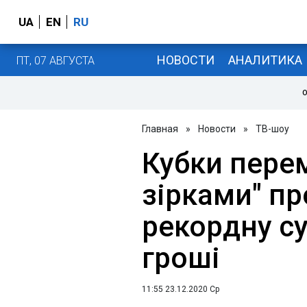
UA
EN
RU
НОВОСТИ
АНАЛИТИКА
ПТ, 07 АВГУСТА
О
Главная
»
Новости
»
ТВ-шоу
Кубки перем
зірками" пр
рекордну су
гроші
11:55 23.12.2020 Ср