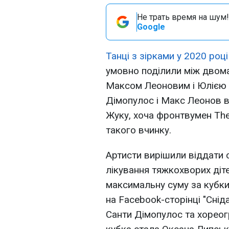
Не трать время на шум!
Google
Танці з зірками у 2020 році
умовно поділили між двом
Максом Леоновим і Юлією 
Дімопулос і Макс Леонов від
Жуку, хоча фронтвумен The
такого вчинку.
Артисти вирішили віддати с
лікування тяжкохворих діт
максимальну суму за кубки,
на Facebook-сторінці "Сні
Санти Дімопулос та хорео