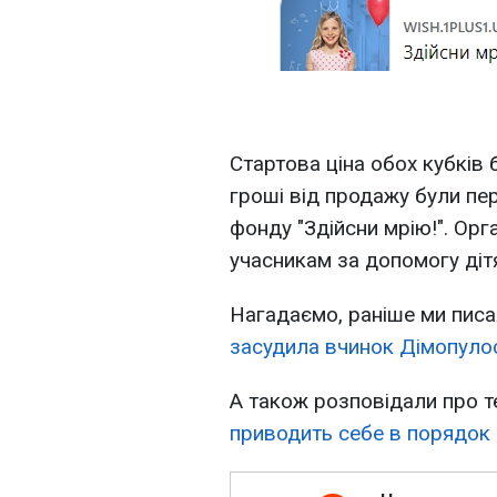
Стартова ціна обох кубків б
гроші від продажу були пе
фонду "Здійсни мрію!". Орг
учасникам за допомогу діт
Нагадаємо, раніше ми писа
засудила вчинок Дімопулос 
А також розповідали про т
приводить себе в порядок п