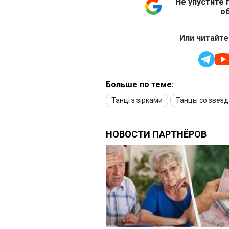
Не упустите 
об
Или читайте
Больше по теме:
Танці з зірками
Танцы со звез