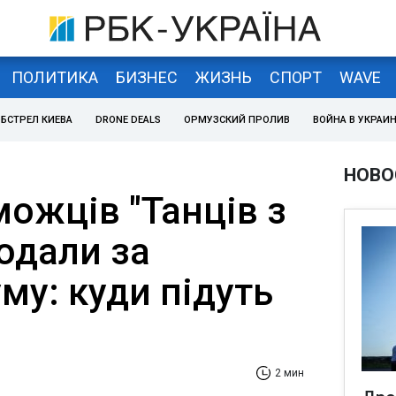
ПОЛИТИКА
БИЗНЕС
ЖИЗНЬ
СПОРТ
WAVE
БСТРЕЛ КИЕВА
DRONE DEALS
ОРМУЗСКИЙ ПРОЛИВ
ВОЙНА В УКРАИ
НОВО
ожців "Танців з
одали за
му: куди підуть
2 мин