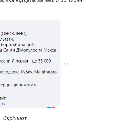
, яка віддала за нього 55 тисяч
Скріншот