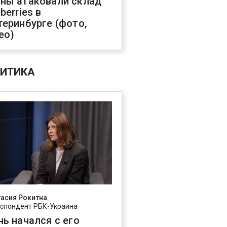
ны атаковали склад
berries в
теринбурге (фото,
ео)
ИТИКА
асия Рокитна
спондент РБК-Украина
нь начался с его