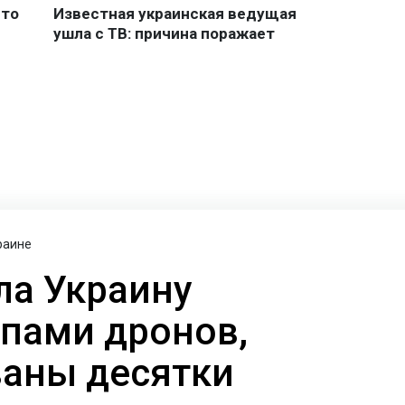
раине
ла Украину
пами дронов,
аны десятки