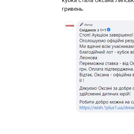
кубка стала Оксана Липська
гривень.