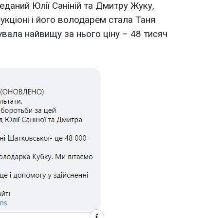
еданий Юлії Саніній та Дмитру Жуку,
укціоні і його володарем стала Таня
вала найвищу за нього ціну – 48 тисяч