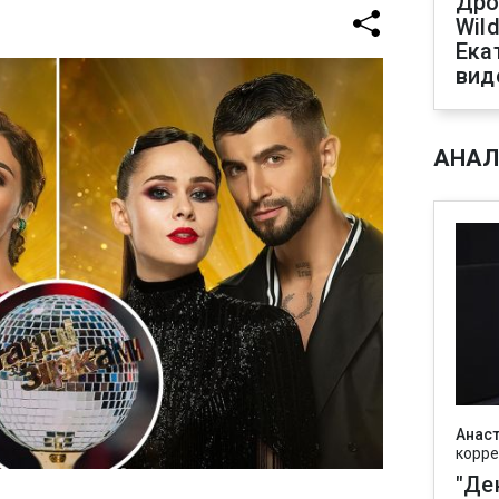
Дро
Wild
Ека
вид
АНАЛ
Анаст
корре
"Де